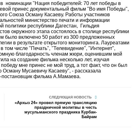
 в номинации "Нация победителей: 70 лет победы в
аевой принес документальный фильм "Во имя Победы",
ого Союза Осману Касаеву.
Работы участников
альностей министерство печати и информации
й политики республики Дагестан, Гильдия
тов окружного этапа состоялось в столице республики
ом было включено 50 работ из 300 предложенных
егии в результате открытого мониторинга. Лауреатами
в том числе "Печать", "Телевидение", "Интернет",
ромную благодарность членам жюри, оценившим мой
ила на создание фильма несколько лет, изучая
 победу мне принес не мой труд, а тот факт, что он был
 Осману Мусаевичу Касаеву", - рассказала
р-постановщик фильма А.Мамаева.
СЛЕДУЮЩАЯ НОВОСТЬ
«Архыз 24» провел прямую трансляцию
праздничной молитвы в честь
мусульманского праздника Курбан-
Байрам