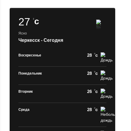
27
c
Ясно
Черкесск - Сегодня
28
c
Воскресенье
28
c
Понедельник
26
c
Вторник
28
c
Среда