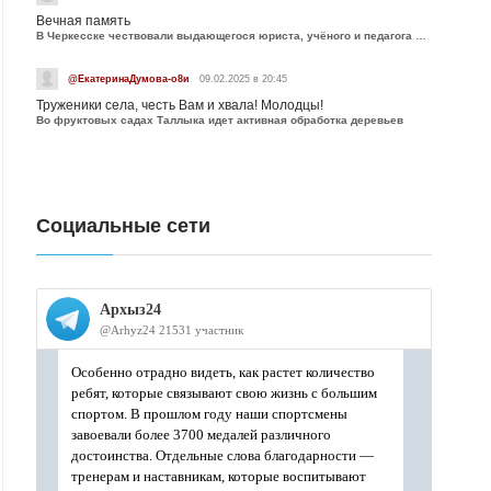
Вечная память
В Черкесске чествовали выдающегося юриста, учёного и педагога Юрия Калмыкова
@ЕкатеринаДумова-о8и
09.02.2025 в 20:45
Труженики села, честь Вам и хвала! Молодцы!
Во фруктовых садах Таллыка идет активная обработка деревьев
Социальные сети