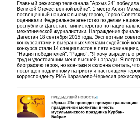
Главный режиссер телеканала "Архыз 24" победила
Великой Отечественной войне". 1 место Асият Мам
посвященный национальному герою, Герою Советск
оценивали Федеральное агентство по делам национ
республики Дагестан, министерство по национально
межэтнической журналистики.
Награждение финалис
Дагестан 18 сентября 2015 года. Экспертным совет
конкурсантами и выбранных членами судейской колл
конкурса стали 14 специалистов в пяти номинациях, 
"Нация победителей", "Радио".
"Я хочу выразить ог
труд и удостоившим меня высшей награды. Я потрат
биографию героя, но все-таки я склонна считать, что
посвящен подлинному патриоту и настоящему герою
корреспонденту РИА Карачаево-Черкесия режиссе
ПРЕДЫДУЩИЙ НОВОСТЬ
«Архыз 24» проведет прямую трансляцию
праздничной молитвы в честь
мусульманского праздника Курбан-
Байрам