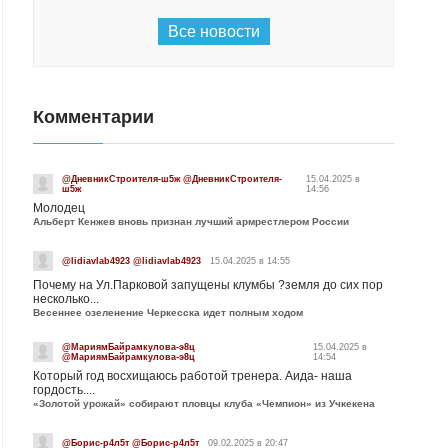
Все новости
Комментарии
@ДневникСтроителя-ш5ж @ДневникСтроителя-
15.04.2025 в
ш5ж
14:56
Молодец
Альберт Кенжев вновь признан лучший армрестлером России
@lidiavlab4923 @lidiavlab4923
15.04.2025 в 14:55
Почему на Ул.Парковой запущены клумбы ?земля до сих пор
несколько...
Весеннее озеленение Черкесска идет полным ходом
@МариямБайрамкулова-э8ц
15.04.2025 в
@МариямБайрамкулова-э8ц
14:54
Который год восхищаюсь работой тренера. Аида- наша
гордость....
«Золотой урожай» собирают пловцы клуба «Чемпион» из Учкекена
@Борис-р4л5т @Борис-р4л5т
09.02.2025 в 20:47