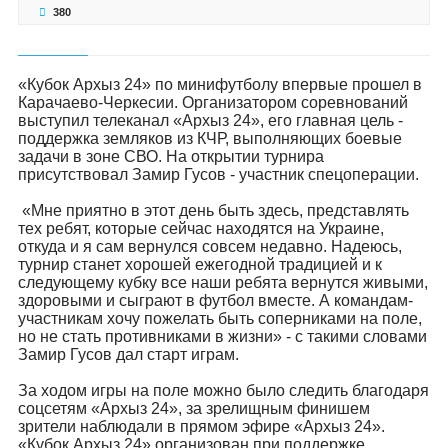
380
«Кубок Архыз 24» по минифутболу впервые прошел в
Карачаево-Черкесии. Организатором соревнований
выступил телеканал «Архыз 24», его главная цель -
поддержка земляков из КЧР, выполняющих боевые
задачи в зоне СВО. На открытии турнира
присутствовал Замир Гусов - участник спецоперации.
«Мне приятно в этот день быть здесь, представлять
тех ребят, которые сейчас находятся на Украине,
откуда и я сам вернулся совсем недавно. Надеюсь,
турнир станет хорошей ежегодной традицией и к
следующему кубку все наши ребята вернутся живыми,
здоровыми и сыграют в футбол вместе. А командам-
участникам хочу пожелать быть соперниками на поле,
но не стать противниками в жизни» - с такими словами
Замир Гусов дал старт играм.
За ходом игры на поле можно было следить благодаря
соцсетям «Архыз 24», за зрелищным финишем
зрители наблюдали в прямом эфире «Архыз 24».
«Кубок Архыз 24» организован при поддержке