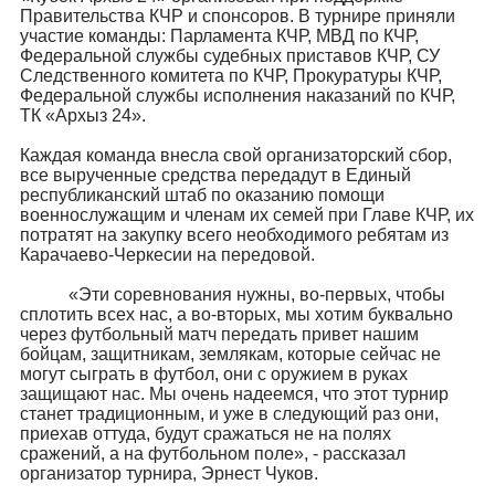
Правительства КЧР и спонсоров. В турнире приняли
участие команды: Парламента КЧР, МВД по КЧР,
Федеральной службы судебных приставов КЧР, СУ
Следственного комитета по КЧР, Прокуратуры КЧР,
Федеральной службы исполнения наказаний по КЧР,
ТК «Архыз 24».
Каждая команда внесла свой организаторский сбор,
все вырученные средства передадут в Единый
республиканский штаб по оказанию помощи
военнослужащим и членам их семей при Главе КЧР, их
потратят на закупку всего необходимого ребятам из
Карачаево-Черкесии на передовой.
«Эти соревнования нужны, во-первых, чтобы
сплотить всех нас, а во-вторых, мы хотим буквально
через футбольный матч передать привет нашим
бойцам, защитникам, землякам, которые сейчас не
могут сыграть в футбол, они с оружием в руках
защищают нас. Мы очень надеемся, что этот турнир
станет традиционным, и уже в следующий раз они,
приехав оттуда, будут сражаться не на полях
сражений, а на футбольном поле», - рассказал
организатор турнира, Эрнест Чуков.