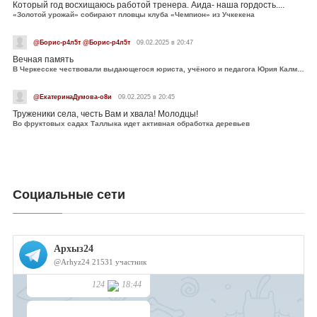
Который год восхищаюсь работой тренера. Аида- наша гордость....
«Золотой урожай» собирают пловцы клуба «Чемпион» из Учкекена
@Борис-р4л5т @Борис-р4л5т
09.02.2025 в 20:47
Вечная память
В Черкесске чествовали выдающегося юриста, учёного и педагога Юрия Калмыкова
@ЕкатеринаДумова-о8и
09.02.2025 в 20:45
Труженики села, честь Вам и хвала! Молодцы!
Во фруктовых садах Таллыка идет активная обработка деревьев
Социальные сети