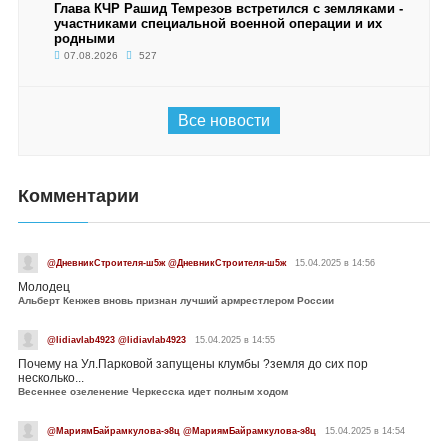
Глава КЧР Рашид Темрезов встретился с земляками -
участниками специальной военной операции и их
родными
07.08.2026
527
Все новости
Комментарии
@ДневникСтроителя-ш5ж @ДневникСтроителя-ш5ж
15.04.2025 в 14:56
Молодец
Альберт Кенжев вновь признан лучший армрестлером России
@lidiavlab4923 @lidiavlab4923
15.04.2025 в 14:55
Почему на Ул.Парковой запущены клумбы ?земля до сих пор
несколько...
Весеннее озеленение Черкесска идет полным ходом
@МариямБайрамкулова-э8ц @МариямБайрамкулова-э8ц
15.04.2025 в 14:54