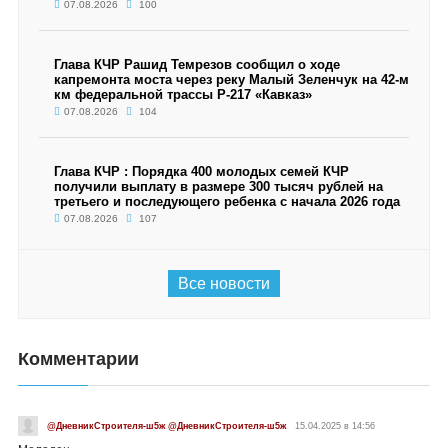
07.08.2026
100
Глава КЧР Рашид Темрезов сообщил о ходе
капремонта моста через реку Малый Зеленчук на 42-м
км федеральной трассы Р-217 «Кавказ»
07.08.2026
104
Глава КЧР : Порядка 400 молодых семей КЧР
получили выплату в размере 300 тысяч рублей на
третьего и последующего ребенка с начала 2026 года
07.08.2026
107
Все новости
Комментарии
@ДневникСтроителя-ш5ж @ДневникСтроителя-ш5ж
15.04.2025 в 14:56