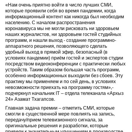
«Нам очень приятно войти в число лучших СМИ,
которые проявили себя во время пандемии, когда
информационный контент как никогда был необходим
населению. С началом распространения
коронавируса мы не могли рисковать ни здоровьем
наших журналистов, ни здоровьем гостей студийных
программ, и нашли выход - создание программно-
аппаратного решения, позволяющего сделать
удобный выход в прямой эфир, безопасный (в
условиях пандемии) приём гостей и экспертов студии
посредством видеоконференции с практически любых
устройств. Таким образом большая часть программ,
особенно информационных выходили без сбоев. Эту
практику мы применяем и по сей день, в условиях
невозможности приехать на программу гостям»,-
подчеркнул начальник IT – отдела телеканала «Архыз
24» Азамат Тхагапсов.
Главная задача премии – отметить СМИ, которые
смогли в существенной мере повлиять на запись,
передачу/прием телевизионного сигнала, за
оригинальные решения и разработки, которые
привели к значительным улучшениям в производстве