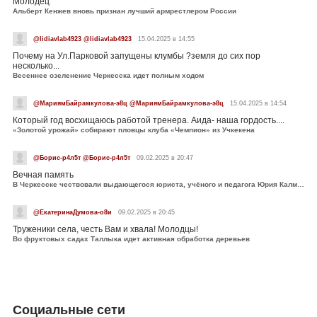
Молодец
Альберт Кенжев вновь признан лучший армрестлером России
@lidiavlab4923 @lidiavlab4923
15.04.2025 в 14:55
Почему на Ул.Парковой запущены клумбы ?земля до сих пор
несколько...
Весеннее озеленение Черкесска идет полным ходом
@МариямБайрамкулова-э8ц @МариямБайрамкулова-э8ц
15.04.2025 в 14:54
Который год восхищаюсь работой тренера. Аида- наша гордость....
«Золотой урожай» собирают пловцы клуба «Чемпион» из Учкекена
@Борис-р4л5т @Борис-р4л5т
09.02.2025 в 20:47
Вечная память
В Черкесске чествовали выдающегося юриста, учёного и педагога Юрия Калмыкова
@ЕкатеринаДумова-о8и
09.02.2025 в 20:45
Труженики села, честь Вам и хвала! Молодцы!
Во фруктовых садах Таллыка идет активная обработка деревьев
Социальные сети