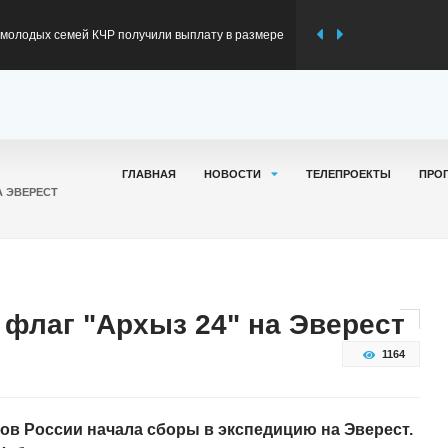
ов: Карачаево-Черкесия вновь подтвердила
 производстве минеральной воды
в: Карачаево-Черкесия готовится к
ьному сезону
в встретился с земляками - участниками
ГЛАВНАЯ
НОВОСТИ
ТЕЛЕПРОЕКТЫ
ПРО
А ЭВЕРЕСТ
ерации и их родными
ов сообщил о ходе капремонта моста через реку
 км федеральной трассы Р-217 «Кавказ»
флаг "Архыз 24" на Эверест
1164
нов России начала сборы в экспедицию на Эверест.