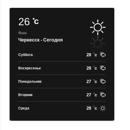
26
c
Ясно
Черкесск - Сегодня
28
c
Суббота
28
c
Воскресенье
27
c
Понедельник
27
c
Вторник
28
c
Среда