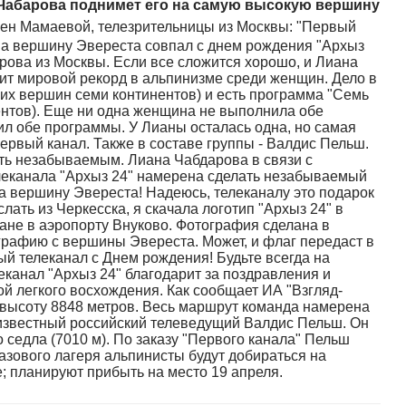
 Чабарова поднимет его на самую высокую вершину
лен Мамаевой, телезрительницы из Москвы: "Первый
на вершину Эвереста совпал с днем рождения "Архыз
арова из Москвы. Если все сложится хорошо, и Лиана
вит мировой рекорд в альпинизме среди женщин. Дело в
ших вершин семи континентов) и есть программа "Семь
ентов). Еще ни одна женщина не выполнила обе
л обе программы. У Лианы осталась одна, но самая
ервый канал. Также в составе группы - Валдис Пельш.
ть незабываемым. Лиана Чабдарова в связи с
леканала "Архыз 24" намерена сделать незабываемый
на вершину Эвереста! Надеюсь, телеканалу это подарок
лать из Черкесска, я скачала логотип "Архыз 24" в
иане в аэропорту Внуково. Фотография сделана в
графию с вершины Эвереста. Может, и флаг передаст в
й телеканал с Днем рождения! Будьте всегда на
канал "Архыз 24" благодарит за поздравления и
 легкого восхождения. Как сообщает ИА "Взгляд-
 высоту 8848 метров. Весь маршрут команда намерена
т известный российский телеведущий Валдис Пельш. Он
о седла (7010 м). По заказу "Первого канала" Пельш
зового лагеря альпинисты будут добираться на
; планируют прибыть на место 19 апреля.