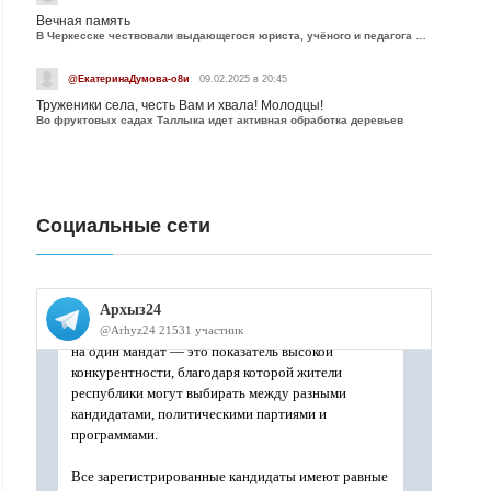
Вечная память
В Черкесске чествовали выдающегося юриста, учёного и педагога Юрия Калмыкова
@ЕкатеринаДумова-о8и
09.02.2025 в 20:45
Труженики села, честь Вам и хвала! Молодцы!
Во фруктовых садах Таллыка идет активная обработка деревьев
Социальные сети