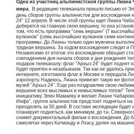
Одна из участниц альпинистской группы Лиана
мира.
В редакцию телеканала пришло письмо от Э
день сборов группы альпинистов для восхождения 
24" 12 апреля. В числе этой группы идет Лиана Чаб
доберется на главную свою вершину, то она устано
том, что есть программа "семь вершин" (7 высочай
вулканов" (семь высочайших вулканов семи контин
программы. До Лианы только один мужчина выполни
трудная вершина. За ходом восхождения следит и П
Независимо от итогов это восхождение обещает ста
совпадением дня начала сборов и дня рождения те
подарок телеканалу: флаг "Архыз 24" будет поднят 
будет приятен и незабываем. Так как не удалось прис
интернете, изготовила флаг в Москве и передала Л
аэропорту. Надеюсь, Лиана привезет такую же фото
музей "Архыз 24". Еще раз поздравляю свою любимы
вершине всех мыслимых и немыслимых топов!" Теле
инициативу Элен Мамаеву и желает Лиане Чабаровой
Инфо", группе альпинистов предстоит подняться на
преодолеть за 50 дней. В составе экспедиции буде
планирует подняться, как минимум, до т.н. Северног
снимет документальный фильм о восхождении. До ба
самолетах через Катманду и Лхасу, далее на машине