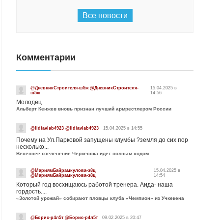
Все новости
Комментарии
@ДневникСтроителя-ш5ж @ДневникСтроителя-
15.04.2025 в
ш5ж
14:56
Молодец
Альберт Кенжев вновь признан лучший армрестлером России
@lidiavlab4923 @lidiavlab4923
15.04.2025 в 14:55
Почему на Ул.Парковой запущены клумбы ?земля до сих пор
несколько...
Весеннее озеленение Черкесска идет полным ходом
@МариямБайрамкулова-э8ц
15.04.2025 в
@МариямБайрамкулова-э8ц
14:54
Который год восхищаюсь работой тренера. Аида- наша
гордость....
«Золотой урожай» собирают пловцы клуба «Чемпион» из Учкекена
@Борис-р4л5т @Борис-р4л5т
09.02.2025 в 20:47