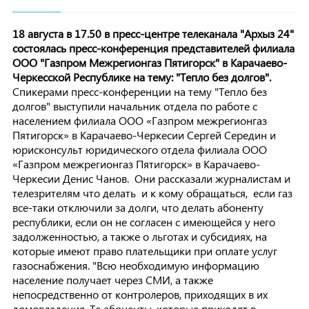
18 августа в 17.50 в пресс-центре телеканала "Архыз 24"
состоялась пресс-конференция
представителей филиала
ООО "Газпром Межрегионгаз Пятигорск" в Карачаево-
Черкесской Республике
на тему: "Тепло без долгов".
Спикерами пресс-конференции на тему "Тепло без
долгов" выступили начальник отдела по работе с
населением филиала ООО «Газпром межрегионгаз
Пятигорск» в Карачаево-Черкесии Сергей Середин и
юрисконсульт юридического отдела филиала ООО
«Газпром межрегионгаз Пятигорск» в Карачаево-
Черкесии Денис Чанов.
Они рассказали журналистам и
телезрителям что делать и к кому обращаться, если газ
все-таки отключили за долги, что делать абоненту
республики, если он не согласен с имеющейся у него
задолженностью, а также о льготах и субсидиях, на
которые имеют право плательщики при оплате услуг
газоснабжения.
"Всю необходимую информацию
население получает через СМИ, а также
непосредственно от контролеров, приходящих в их
домовладения. Те абоненты, которые приходят в