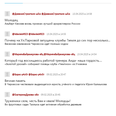
@ДневникСтроителя-ш5ж @ДневникСтроителя-ш5ж
15.04.2025 в 14:56
Молодец
Альберт Кенжев вновь признан лучший армрестлером России
@lidiavlab4923 @lidiavlab4923
15.04.2025 в 14:55
Почему на Ул.Парковой запущены клумбы ?земля до сих пор несколько...
Весеннее озеленение Черкесска идет полным ходом
@МариямБайрамкулова-э8ц @МариямБайрамкулова-э8ц
15.04.2025 в 14:54
Который год восхищаюсь работой тренера. Аида- наша гордость....
«Золотой урожай» собирают пловцы клуба «Чемпион» из Учкекена
@Борис-р4л5т @Борис-р4л5т
09.02.2025 в 20:47
Вечная память
В Черкесске чествовали выдающегося юриста, учёного и педагога Юрия Калмыкова
@ЕкатеринаДумова-о8и
09.02.2025 в 20:45
Труженики села, честь Вам и хвала! Молодцы!
Во фруктовых садах Таллыка идет активная обработка деревьев