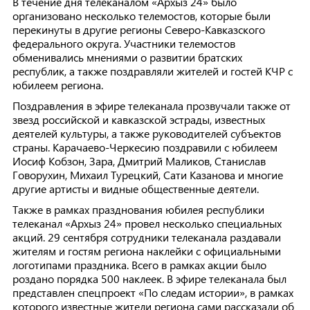
В течение дня телеканалом «Архыз 24» было
организовано несколько телемостов, которые были
перекинуты в другие регионы Северо-Кавказского
федерального округа. Участники телемостов
обменивались мнениями о развитии братских
республик, а также поздравляли жителей и гостей КЧР с
юбилеем региона.
Поздравления в эфире телеканала прозвучали также от
звезд российской и кавказской эстрады, известных
деятелей культуры, а также руководителей субъектов
страны. Карачаево-Черкесию поздравили с юбилеем
Иосиф Кобзон, Зара, Дмитрий Маликов, Станислав
Говорухин, Михаил Турецкий, Сати Казанова и многие
другие артисты и видные общественные деятели.
Также в рамках празднования юбилея республики
телеканал «Архыз 24» провел несколько специальных
акций. 29 сентября сотрудники телеканала раздавали
жителям и гостям региона наклейки с официальными
логотипами праздника. Всего в рамках акции было
роздано порядка 500 наклеек. В эфире телеканала был
представлен спецпроект «По следам истории», в рамках
которого известные жители региона сами рассказали об