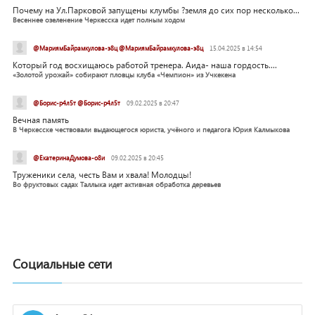
Почему на Ул.Парковой запущены клумбы ?земля до сих пор несколько...
Весеннее озеленение Черкесска идет полным ходом
@МариямБайрамкулова-э8ц @МариямБайрамкулова-э8ц
15.04.2025 в 14:54
Который год восхищаюсь работой тренера. Аида- наша гордость....
«Золотой урожай» собирают пловцы клуба «Чемпион» из Учкекена
@Борис-р4л5т @Борис-р4л5т
09.02.2025 в 20:47
Вечная память
В Черкесске чествовали выдающегося юриста, учёного и педагога Юрия Калмыкова
@ЕкатеринаДумова-о8и
09.02.2025 в 20:45
Труженики села, честь Вам и хвала! Молодцы!
Во фруктовых садах Таллыка идет активная обработка деревьев
Социальные сети