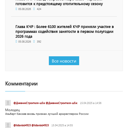
готовится к предстоящему отопительному сезону
05.08.2026
424
Глава КЧР : Более 6100 жителей КЧР приняли участие в
программах содействия занятости в первом полугодии
2026 года
05.08.2026
392
Все новости
Комментарии
@ДневникСтроителя-ш5ж @ДневникСтроителя-ш5ж
15.04.2025 в 14:56
Молодец
Альберт Кенжев вновь признан лучший армрестлером России
@lidiavlab4923 @lidiavlab4923
15.04.2025 в 14:55