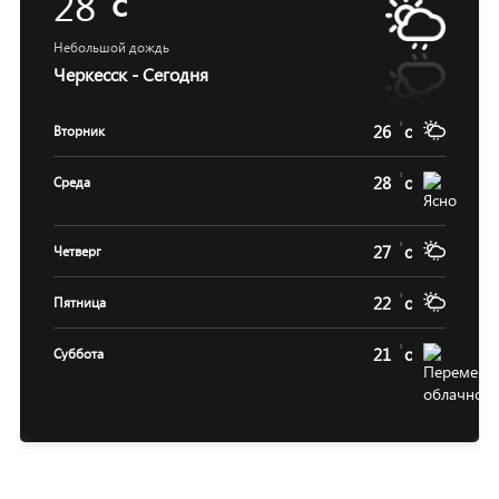
28
c
Небольшой дождь
Черкесск - Сегодня
26
c
Вторник
28
c
Среда
27
c
Четверг
22
c
Пятница
21
c
Суббота