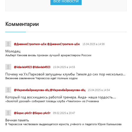
Все новости
Комментарии
@ДневникСтроителя-ш5ж @ДневникСтроителя-ш5ж
15.04.2025 в 14:56
Молодец
Альберт Кенжев вновь признан лучший армрестлером России
@lidiavlab4923 @lidiavlab4923
15.04.2025 в 14:55
Почему на Ул.Парковой запущены клумбы ?земля до сих пор несколько...
Весеннее озеленение Черкесска идет полным ходом
@МариямБайрамкулова-э8ц @МариямБайрамкулова-э8ц
15.04.2025 в 14:54
Который год восхищаюсь работой тренера. Аида- наша гордость....
«Золотой урожай» собирают пловцы клуба «Чемпион» из Учкекена
@Борис-р4л5т @Борис-р4л5т
09.02.2025 в 20:47
Вечная память
В Черкесске чествовали выдающегося юриста, учёного и педагога Юрия Калмыкова