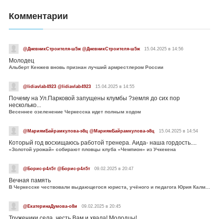
Комментарии
@ДневникСтроителя-ш5ж @ДневникСтроителя-ш5ж
15.04.2025 в 14:56
Молодец
Альберт Кенжев вновь признан лучший армрестлером России
@lidiavlab4923 @lidiavlab4923
15.04.2025 в 14:55
Почему на Ул.Парковой запущены клумбы ?земля до сих пор
несколько...
Весеннее озеленение Черкесска идет полным ходом
@МариямБайрамкулова-э8ц @МариямБайрамкулова-э8ц
15.04.2025 в 14:54
Который год восхищаюсь работой тренера. Аида- наша гордость....
«Золотой урожай» собирают пловцы клуба «Чемпион» из Учкекена
@Борис-р4л5т @Борис-р4л5т
09.02.2025 в 20:47
Вечная память
В Черкесске чествовали выдающегося юриста, учёного и педагога Юрия Калмыкова
@ЕкатеринаДумова-о8и
09.02.2025 в 20:45
Труженики села, честь Вам и хвала! Молодцы!