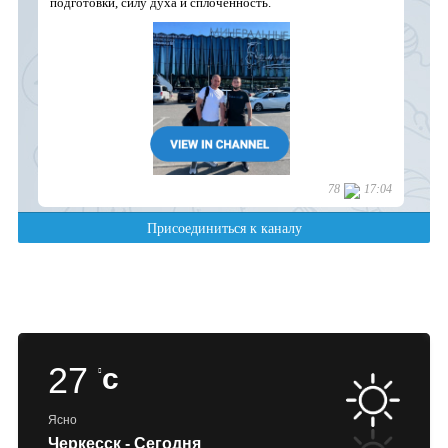
27
c
Ясно
Черкесск - Сегодня