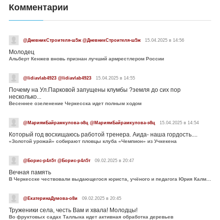
Комментарии
@ДневникСтроителя-ш5ж @ДневникСтроителя-ш5ж
15.04.2025 в 14:56
Молодец
Альберт Кенжев вновь признан лучший армрестлером России
@lidiavlab4923 @lidiavlab4923
15.04.2025 в 14:55
Почему на Ул.Парковой запущены клумбы ?земля до сих пор
несколько...
Весеннее озеленение Черкесска идет полным ходом
@МариямБайрамкулова-э8ц @МариямБайрамкулова-э8ц
15.04.2025 в 14:54
Который год восхищаюсь работой тренера. Аида- наша гордость....
«Золотой урожай» собирают пловцы клуба «Чемпион» из Учкекена
@Борис-р4л5т @Борис-р4л5т
09.02.2025 в 20:47
Вечная память
В Черкесске чествовали выдающегося юриста, учёного и педагога Юрия Калмыкова
@ЕкатеринаДумова-о8и
09.02.2025 в 20:45
Труженики села, честь Вам и хвала! Молодцы!
Во фруктовых садах Таллыка идет активная обработка деревьев