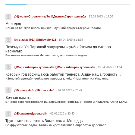
@ДневникСтроителя-ш5ж @ДневникСтроителя-ш5ж
15.04.2025 в 14:56
Молодец
Альберт Кенжев вновь признан лучший армрестлером России
@lidiavlab4923 @lidiavlab4923
15.04.2025 в 14:55
Почему на Ул.Парковой запущены клумбы ?земля до сих пор
несколько...
Весеннее озеленение Черкесска идет полным ходом
@МариямБайрамкулова-э8ц @МариямБайрамкулова-э8ц
15.04.2025 в 14:54
Который год восхищаюсь работой тренера. Аида- наша гордость....
«Золотой урожай» собирают пловцы клуба «Чемпион» из Учкекена
@Борис-р4л5т @Борис-р4л5т
09.02.2025 в 20:47
Вечная память
В Черкесске чествовали выдающегося юриста, учёного и педагога Юрия Калмыкова
@ЕкатеринаДумова-о8и
09.02.2025 в 20:45
Труженики села, честь Вам и хвала! Молодцы!
Во фруктовых садах Таллыка идет активная обработка деревьев