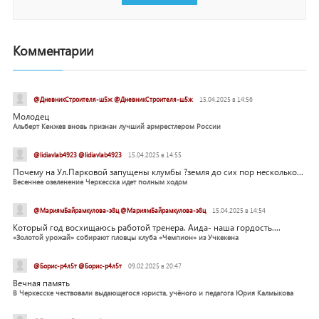
Комментарии
@ДневникСтроителя-ш5ж @ДневникСтроителя-ш5ж
15.04.2025 в 14:56
Молодец
Альберт Кенжев вновь признан лучший армрестлером России
@lidiavlab4923 @lidiavlab4923
15.04.2025 в 14:55
Почему на Ул.Парковой запущены клумбы ?земля до сих пор несколько...
Весеннее озеленение Черкесска идет полным ходом
@МариямБайрамкулова-э8ц @МариямБайрамкулова-э8ц
15.04.2025 в 14:54
Который год восхищаюсь работой тренера. Аида- наша гордость....
«Золотой урожай» собирают пловцы клуба «Чемпион» из Учкекена
@Борис-р4л5т @Борис-р4л5т
09.02.2025 в 20:47
Вечная память
В Черкесске чествовали выдающегося юриста, учёного и педагога Юрия Калмыкова