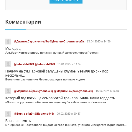
Комментарии
@ДневникСтроителя-ш5ж @ДневникСтроителя-ш5ж
15.04.2025 в 14:56
Молодец
Альберт Кенжев вновь признан лучший армрестлером России
@lidiavlab4923 @lidiavlab4923
15.04.2025 в 14:55
Почему на Ул.Парковой запущены клумбы ?земля до сих пор
несколько...
Весеннее озеленение Черкесска идет полным ходом
@МариямБайрамкулова-э8ц @МариямБайрамкулова-э8ц
15.04.2025 в 14:54
Который год восхищаюсь работой тренера. Аида- наша гордость....
«Золотой урожай» собирают пловцы клуба «Чемпион» из Учкекена
@Борис-р4л5т @Борис-р4л5т
09.02.2025 в 20:47
Вечная память
В Черкесске чествовали выдающегося юриста, учёного и педагога Юрия Калмыкова