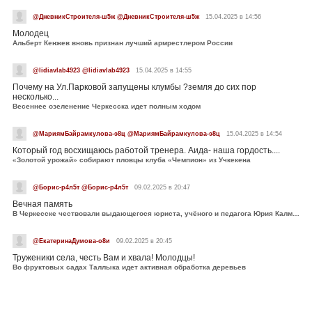
@ДневникСтроителя-ш5ж @ДневникСтроителя-ш5ж
15.04.2025 в 14:56
Молодец
Альберт Кенжев вновь признан лучший армрестлером России
@lidiavlab4923 @lidiavlab4923
15.04.2025 в 14:55
Почему на Ул.Парковой запущены клумбы ?земля до сих пор
несколько...
Весеннее озеленение Черкесска идет полным ходом
@МариямБайрамкулова-э8ц @МариямБайрамкулова-э8ц
15.04.2025 в 14:54
Который год восхищаюсь работой тренера. Аида- наша гордость....
«Золотой урожай» собирают пловцы клуба «Чемпион» из Учкекена
@Борис-р4л5т @Борис-р4л5т
09.02.2025 в 20:47
Вечная память
В Черкесске чествовали выдающегося юриста, учёного и педагога Юрия Калмыкова
@ЕкатеринаДумова-о8и
09.02.2025 в 20:45
Труженики села, честь Вам и хвала! Молодцы!
Во фруктовых садах Таллыка идет активная обработка деревьев