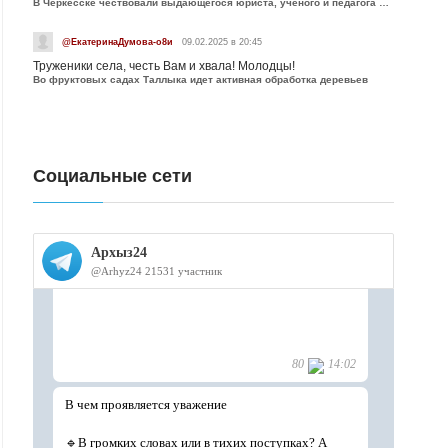
В Черкесске чествовали выдающегося юриста, учёного и педагога Юрия Калмыкова
@ЕкатеринаДумова-о8и
09.02.2025 в 20:45
Труженики села, честь Вам и хвала! Молодцы!
Во фруктовых садах Таллыка идет активная обработка деревьев
Социальные сети