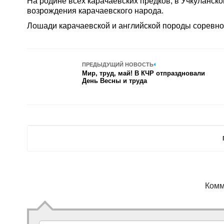
На родине всех карачаевских предков, в Учкуланс
возрождения карачаевского народа.
Лошади карачаевской и английской породы соревнов
ПРЕДЫДУЩИЙ НОВОСТЬ
Мир, труд, май! В КЧР отпраздновали
День Весны и труда
Комм