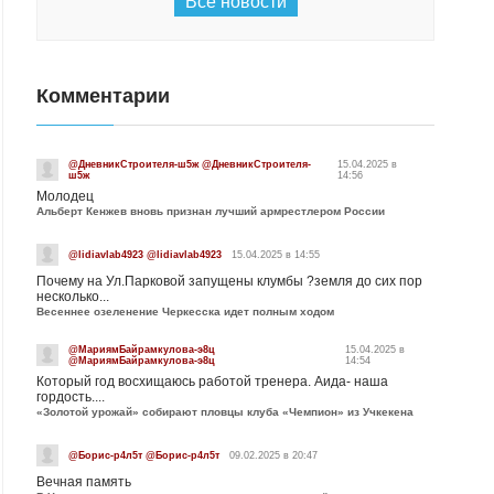
Все новости
Комментарии
@ДневникСтроителя-ш5ж @ДневникСтроителя-
15.04.2025 в
ш5ж
14:56
Молодец
Альберт Кенжев вновь признан лучший армрестлером России
@lidiavlab4923 @lidiavlab4923
15.04.2025 в 14:55
Почему на Ул.Парковой запущены клумбы ?земля до сих пор
несколько...
Весеннее озеленение Черкесска идет полным ходом
@МариямБайрамкулова-э8ц
15.04.2025 в
@МариямБайрамкулова-э8ц
14:54
Который год восхищаюсь работой тренера. Аида- наша
гордость....
«Золотой урожай» собирают пловцы клуба «Чемпион» из Учкекена
@Борис-р4л5т @Борис-р4л5т
09.02.2025 в 20:47
Вечная память