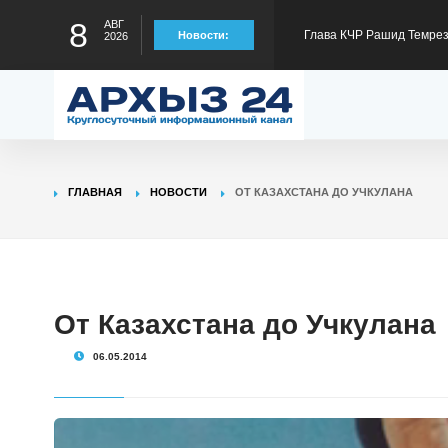
8
АВГ
Глава КЧР : Порядка 40
Новости:
2026
300 тысяч рублей на тре
Глава КЧР Рашид Темрез
статус лидера страны в
Глава КЧР Рашид Темрез
ГЛАВНАЯ
НОВОСТИ
ОТ КАЗАХСТАНА ДО УЧКУЛАНА
Глава КЧР Рашид Темрезо
специальной военной оп
Глава КЧР Рашид Темрез
От Казахстана до Учкулана
06.05.2014
Малый Зеленчук на 42-м