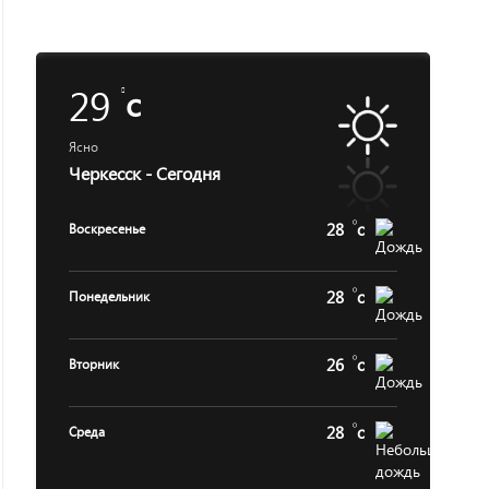
29
c
Ясно
Черкесск - Сегодня
28
c
Воскресенье
28
c
Понедельник
26
c
Вторник
28
c
Среда