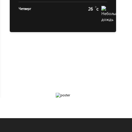
26
c
Четверг