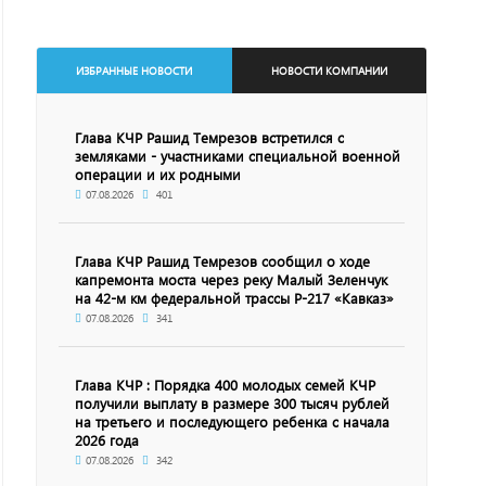
ИЗБРАННЫЕ НОВОСТИ
НОВОСТИ КОМПАНИИ
Глава КЧР Рашид Темрезов встретился с
земляками - участниками специальной военной
операции и их родными
07.08.2026
401
Глава КЧР Рашид Темрезов сообщил о ходе
капремонта моста через реку Малый Зеленчук
на 42-м км федеральной трассы Р-217 «Кавказ»
07.08.2026
341
Глава КЧР : Порядка 400 молодых семей КЧР
получили выплату в размере 300 тысяч рублей
на третьего и последующего ребенка с начала
2026 года
07.08.2026
342