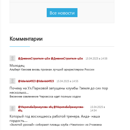
Все новости
Комментарии
@ДневникСтроителя-ш5ж @ДневникСтроителя-ш5ж
15.04.2025 в 14:56
Молодец
Альберт Кенжев вновь признан лучший армрестлером России
@lidiavlab4923 @lidiavlab4923
15.04.2025 в 14:55
Почему на Ул.Парковой запущены клумбы ?земля до сих пор
несколько...
Весеннее озеленение Черкесска идет полным ходом
@МариямБайрамкулова-э8ц @МариямБайрамкулова-
15.04.2025 в
э8ц
14:54
Который год восхищаюсь работой тренера. Аида- наша
гордость....
«Золотой урожай» собирают пловцы клуба «Чемпион» из Учкекена