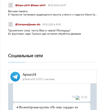
@Борис-р4л5т @Борис-р4л5т
09.02.2025 в 20:47
Вечная память
В Черкесске чествовали выдающегося юриста, учёного и педагога Юрия Калмыкова
@ЕкатеринаДумова-о8и
09.02.2025 в 20:45
Труженики села, честь Вам и хвала! Молодцы!
Во фруктовых садах Таллыка идет активная обработка деревьев
Социальные сети