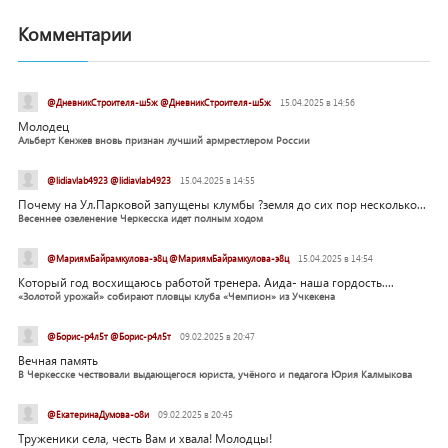
Комментарии
@ДневникСтроителя-ш5ж @ДневникСтроителя-ш5ж
15.04.2025 в 14:56
Молодец
Альберт Кенжев вновь признан лучший армрестлером России
@lidiavlab4923 @lidiavlab4923
15.04.2025 в 14:55
Почему на Ул.Парковой запущены клумбы ?земля до сих пор несколько...
Весеннее озеленение Черкесска идет полным ходом
@МариямБайрамкулова-э8ц @МариямБайрамкулова-э8ц
15.04.2025 в 14:54
Который год восхищаюсь работой тренера. Аида- наша гордость....
«Золотой урожай» собирают пловцы клуба «Чемпион» из Учкекена
@Борис-р4л5т @Борис-р4л5т
09.02.2025 в 20:47
Вечная память
В Черкесске чествовали выдающегося юриста, учёного и педагога Юрия Калмыкова
@ЕкатеринаДумова-о8и
09.02.2025 в 20:45
Труженики села, честь Вам и хвала! Молодцы!