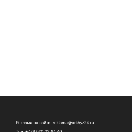
Реклама на сайте:
reklama@arkhyz24.ru
.
Тел: +7 (8782) 23‑94‑40