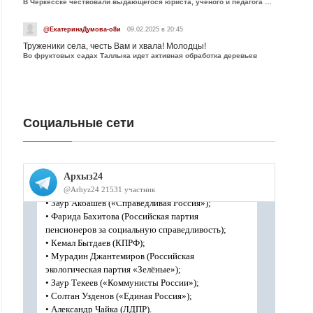
В Черкесске чествовали выдающегося юриста, учёного и педагога Юрия Калмыкова
@ЕкатеринаДумова-о8и
09.02.2025 в 20:45
Труженики села, честь Вам и хвала! Молодцы!
Во фруктовых садах Таллыка идет активная обработка деревьев
Социальные сети