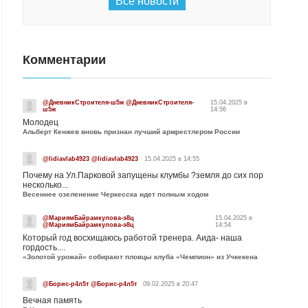
Все новости
Комментарии
@ДневникСтроителя-ш5ж @ДневникСтроителя-
15.04.2025 в
ш5ж
14:56
Молодец
Альберт Кенжев вновь признан лучший армрестлером России
@lidiavlab4923 @lidiavlab4923
15.04.2025 в 14:55
Почему на Ул.Парковой запущены клумбы ?земля до сих пор
несколько...
Весеннее озеленение Черкесска идет полным ходом
@МариямБайрамкулова-э8ц
15.04.2025 в
@МариямБайрамкулова-э8ц
14:54
Который год восхищаюсь работой тренера. Аида- наша
гордость....
«Золотой урожай» собирают пловцы клуба «Чемпион» из Учкекена
@Борис-р4л5т @Борис-р4л5т
09.02.2025 в 20:47
Вечная память