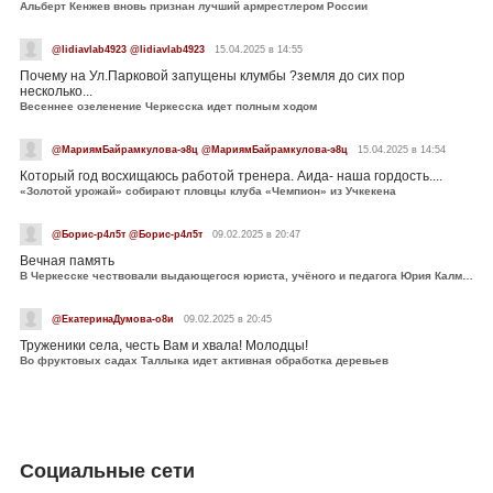
Альберт Кенжев вновь признан лучший армрестлером России
@lidiavlab4923 @lidiavlab4923
15.04.2025 в 14:55
Почему на Ул.Парковой запущены клумбы ?земля до сих пор
несколько...
Весеннее озеленение Черкесска идет полным ходом
@МариямБайрамкулова-э8ц @МариямБайрамкулова-э8ц
15.04.2025 в 14:54
Который год восхищаюсь работой тренера. Аида- наша гордость....
«Золотой урожай» собирают пловцы клуба «Чемпион» из Учкекена
@Борис-р4л5т @Борис-р4л5т
09.02.2025 в 20:47
Вечная память
В Черкесске чествовали выдающегося юриста, учёного и педагога Юрия Калмыкова
@ЕкатеринаДумова-о8и
09.02.2025 в 20:45
Труженики села, честь Вам и хвала! Молодцы!
Во фруктовых садах Таллыка идет активная обработка деревьев
Социальные сети