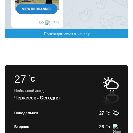
27
c
Небольшой дождь
Черкесск - Сегодня
27
c
Понедельник
26
c
Вторник