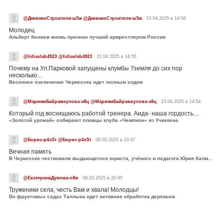
@ДневникСтроителя-ш5ж @ДневникСтроителя-ш5ж
15.04.2025 в 14:56
Молодец
Альберт Кенжев вновь признан лучший армрестлером России
@lidiavlab4923 @lidiavlab4923
15.04.2025 в 14:55
Почему на Ул.Парковой запущены клумбы ?земля до сих пор
несколько...
Весеннее озеленение Черкесска идет полным ходом
@МариямБайрамкулова-э8ц @МариямБайрамкулова-э8ц
15.04.2025 в 14:54
Который год восхищаюсь работой тренера. Аида- наша гордость....
«Золотой урожай» собирают пловцы клуба «Чемпион» из Учкекена
@Борис-р4л5т @Борис-р4л5т
09.02.2025 в 20:47
Вечная память
В Черкесске чествовали выдающегося юриста, учёного и педагога Юрия Калмыкова
@ЕкатеринаДумова-о8и
09.02.2025 в 20:45
Труженики села, честь Вам и хвала! Молодцы!
Во фруктовых садах Таллыка идет активная обработка деревьев