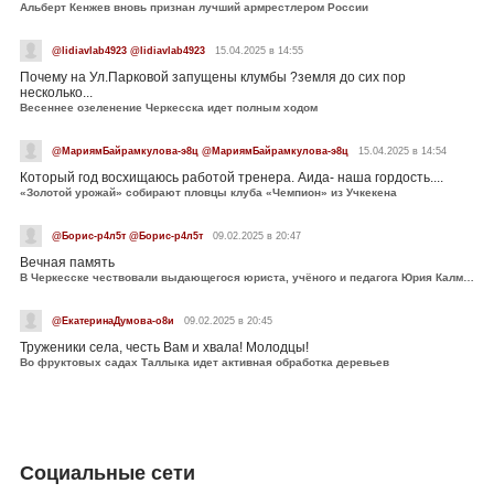
Альберт Кенжев вновь признан лучший армрестлером России
@lidiavlab4923 @lidiavlab4923
15.04.2025 в 14:55
Почему на Ул.Парковой запущены клумбы ?земля до сих пор
несколько...
Весеннее озеленение Черкесска идет полным ходом
@МариямБайрамкулова-э8ц @МариямБайрамкулова-э8ц
15.04.2025 в 14:54
Который год восхищаюсь работой тренера. Аида- наша гордость....
«Золотой урожай» собирают пловцы клуба «Чемпион» из Учкекена
@Борис-р4л5т @Борис-р4л5т
09.02.2025 в 20:47
Вечная память
В Черкесске чествовали выдающегося юриста, учёного и педагога Юрия Калмыкова
@ЕкатеринаДумова-о8и
09.02.2025 в 20:45
Труженики села, честь Вам и хвала! Молодцы!
Во фруктовых садах Таллыка идет активная обработка деревьев
Социальные сети