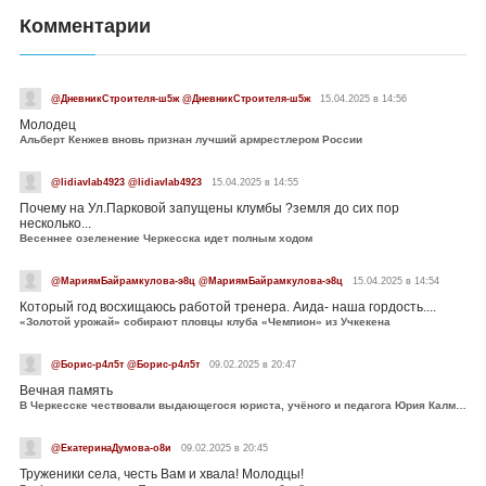
Комментарии
@ДневникСтроителя-ш5ж @ДневникСтроителя-ш5ж
15.04.2025 в 14:56
Молодец
Альберт Кенжев вновь признан лучший армрестлером России
@lidiavlab4923 @lidiavlab4923
15.04.2025 в 14:55
Почему на Ул.Парковой запущены клумбы ?земля до сих пор
несколько...
Весеннее озеленение Черкесска идет полным ходом
@МариямБайрамкулова-э8ц @МариямБайрамкулова-э8ц
15.04.2025 в 14:54
Который год восхищаюсь работой тренера. Аида- наша гордость....
«Золотой урожай» собирают пловцы клуба «Чемпион» из Учкекена
@Борис-р4л5т @Борис-р4л5т
09.02.2025 в 20:47
Вечная память
В Черкесске чествовали выдающегося юриста, учёного и педагога Юрия Калмыкова
@ЕкатеринаДумова-о8и
09.02.2025 в 20:45
Труженики села, честь Вам и хвала! Молодцы!