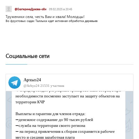
@ЕкатеринаДумова-о8и
09.02.2025 в 20:45
Труженики села, честь Вам и хвала! Молодцы!
Во фруктовых садах Таллыка идет активная обработка деревьев
Социальные сети