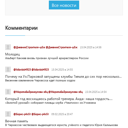
Все новости
Комментарии
@ДневникСтроителя-ш5ж @ДневникСтроителя-ш5ж
15.04.2025 в 14:56
Молодец
Альберт Кенжев вновь признан лучший армрестлером России
@lidiavlab4923 @lidiavlab4923
15.04.2025 в 14:55
Почему на Ул.Парковой запущены клумбы ?земля до сих пор несколько...
Весеннее озеленение Черкесска идет полным ходом
@МариямБайрамкулова-э8ц @МариямБайрамкулова-э8ц
15.04.2025 в 14:54
Который год восхищаюсь работой тренера. Аида- наша гордость....
«Золотой урожай» собирают пловцы клуба «Чемпион» из Учкекена
@Борис-р4л5т @Борис-р4л5т
09.02.2025 в 20:47
Вечная память
В Черкесске чествовали выдающегося юриста, учёного и педагога Юрия Калмыкова