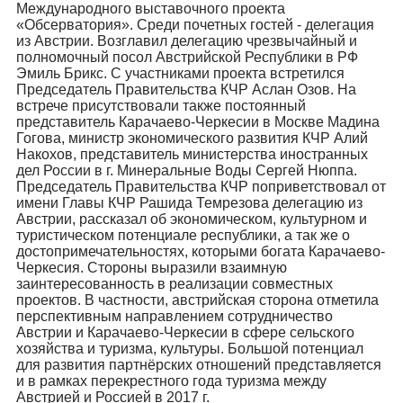
Международного выставочного проекта
«Обсерватория». Среди почетных гостей - делегация
из Австрии. Возглавил делегацию чрезвычайный и
полномочный посол Австрийской Республики в РФ
Эмиль Брикс. С участниками проекта встретился
Председатель Правительства КЧР Аслан Озов. На
встрече присутствовали также постоянный
представитель Карачаево-Черкесии в Москве Мадина
Гогова, министр экономического развития КЧР Алий
Накохов, представитель министерства иностранных
дел России в г. Минеральные Воды Сергей Нюппа.
Председатель Правительства КЧР поприветствовал от
имени Главы КЧР Рашида Темрезова делегацию из
Австрии, рассказал об экономическом, культурном и
туристическом потенциале республики, а так же о
достопримечательностях, которыми богата Карачаево-
Черкесия. Стороны выразили взаимную
заинтересованность в реализации совместных
проектов. В частности, австрийская сторона отметила
перспективным направлением сотрудничество
Австрии и Карачаево-Черкесии в сфере сельского
хозяйства и туризма, культуры. Большой потенциал
для развития партнёрских отношений представляется
и в рамках перекрестного года туризма между
Австрией и Россией в 2017 г.