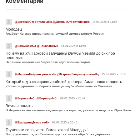
Комментарии
@ДневникСтроителя-ш5ж @ДневникСтроителя-ш5ж
15.04.2025 в 14:56
Молодец
Альберт Кенжев вновь признан лучший армрестлером России
@lidiavlab4923 @lidiavlab4923
15.04.2025 в 14:55
Почему на Ул.Парковой запущены клумбы ?земля до сих пор
несколько...
Весеннее озеленение Черкесска идет полным ходом
@МариямБайрамкулова-э8ц @МариямБайрамкулова-э8ц
15.04.2025 в 14:54
Который год восхищаюсь работой тренера. Аида- наша гордость....
«Золотой урожай» собирают пловцы клуба «Чемпион» из Учкекена
@Борис-р4л5т @Борис-р4л5т
09.02.2025 в 20:47
Вечная память
В Черкесске чествовали выдающегося юриста, учёного и педагога Юрия Калмыкова
@ЕкатеринаДумова-о8и
09.02.2025 в 20:45
Труженики села, честь Вам и хвала! Молодцы!
Во фруктовых садах Таллыка идет активная обработка деревьев