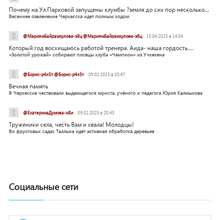
Почему на Ул.Парковой запущены клумбы ?земля до сих пор несколько...
Весеннее озеленение Черкесска идет полным ходом
@МариямБайрамкулова-э8ц @МариямБайрамкулова-э8ц
15.04.2025 в 14:54
Который год восхищаюсь работой тренера. Аида- наша гордость....
«Золотой урожай» собирают пловцы клуба «Чемпион» из Учкекена
@Борис-р4л5т @Борис-р4л5т
09.02.2025 в 20:47
Вечная память
В Черкесске чествовали выдающегося юриста, учёного и педагога Юрия Калмыкова
@ЕкатеринаДумова-о8и
09.02.2025 в 20:45
Труженики села, честь Вам и хвала! Молодцы!
Во фруктовых садах Таллыка идет активная обработка деревьев
Социальные сети