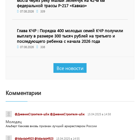
моста через реку Малый Зеленчук на 42-м км
федеральной трассы Р-217 «Кавказ»
07.08.2026
339
Глава КЧР : Порядка 400 молодых семей КЧР получили
выплату в размере 300 тысяч рублей на третьего и
последующего ребенка с начала 2026 года
07.08.2026
338
Все новости
Комментарии
@ДневникСтроителя-ш5ж @ДневникСтроителя-ш5ж
15.04.2025 в 14:56
Молодец
Альберт Кенжев вновь признан лучший армрестлером России
@lidiavlab4923 @lidiavlab4923
15.04.2025 в 14:55