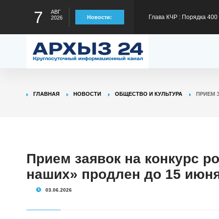
7
АВГ
Новости:
2026
300 тысяч рублей на тре
Глава КЧР Рашид Темрез
статус лидера страны в
Глава КЧР Рашид Темрезо
предстоящему отопител
Глава КЧР Рашид Темрезо
ГЛАВНАЯ
НОВОСТИ
ОБЩЕСТВО И КУЛЬТУРА
ПРИЕМ 
специальной военной оп
Глава КЧР Рашид Темрез
Прием заявок на конкурс р
Малый Зеленчук на 42-м
наших» продлен до 15 июн
03.06.2026