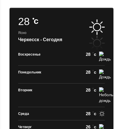
28
c
Ясно
Черкесск - Сегодня
28
c
Воскресенье
28
c
Понедельник
28
c
Вторник
28
c
Среда
26
c
Четверг