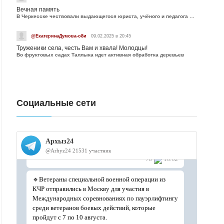
Вечная память
В Черкесске чествовали выдающегося юриста, учёного и педагога Юрия Калмыкова
@ЕкатеринаДумова-о8и
09.02.2025 в 20:45
Труженики села, честь Вам и хвала! Молодцы!
Во фруктовых садах Таллыка идет активная обработка деревьев
Социальные сети