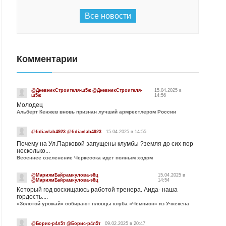
Все новости
Комментарии
@ДневникСтроителя-ш5ж @ДневникСтроителя-
15.04.2025 в
ш5ж
14:56
Молодец
Альберт Кенжев вновь признан лучший армрестлером России
@lidiavlab4923 @lidiavlab4923
15.04.2025 в 14:55
Почему на Ул.Парковой запущены клумбы ?земля до сих пор
несколько...
Весеннее озеленение Черкесска идет полным ходом
@МариямБайрамкулова-э8ц
15.04.2025 в
@МариямБайрамкулова-э8ц
14:54
Который год восхищаюсь работой тренера. Аида- наша
гордость....
«Золотой урожай» собирают пловцы клуба «Чемпион» из Учкекена
@Борис-р4л5т @Борис-р4л5т
09.02.2025 в 20:47