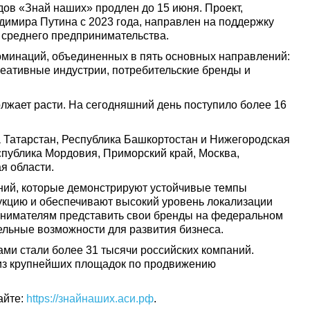
дов «Знай наших» продлен до 15 июня. Проект,
имира Путина с 2023 года, направлен на поддержку
 среднего предпринимательства.
оминаций, объединенных в пять основных направлений:
реативные индустрии, потребительские бренды и
олжает расти. На сегодняшний день поступило более 16
 Татарстан, Республика Башкортостан и Нижегородская
спублика Мордовия, Приморский край, Москва,
я области.
ний, которые демонстрируют устойчивые темпы
укцию и обеспечивают высокий уровень локализации
ринимателям представить свои бренды на федеральном
ельные возможности для развития бизнеса.
ами стали более 31 тысячи российских компаний.
 из крупнейших площадок по продвижению
айте:
https://знайнаших.аси.рф
.