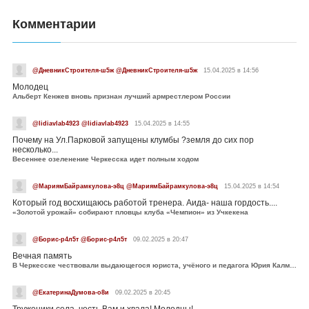
Комментарии
@ДневникСтроителя-ш5ж @ДневникСтроителя-ш5ж
15.04.2025 в 14:56
Молодец
Альберт Кенжев вновь признан лучший армрестлером России
@lidiavlab4923 @lidiavlab4923
15.04.2025 в 14:55
Почему на Ул.Парковой запущены клумбы ?земля до сих пор
несколько...
Весеннее озеленение Черкесска идет полным ходом
@МариямБайрамкулова-э8ц @МариямБайрамкулова-э8ц
15.04.2025 в 14:54
Который год восхищаюсь работой тренера. Аида- наша гордость....
«Золотой урожай» собирают пловцы клуба «Чемпион» из Учкекена
@Борис-р4л5т @Борис-р4л5т
09.02.2025 в 20:47
Вечная память
В Черкесске чествовали выдающегося юриста, учёного и педагога Юрия Калмыкова
@ЕкатеринаДумова-о8и
09.02.2025 в 20:45