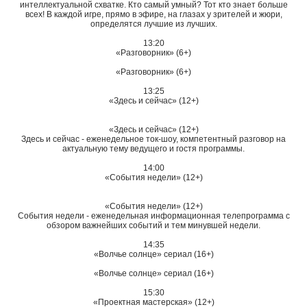
интеллектуальной схватке. Кто самый умный? Тот кто знает больше
всех! В каждой игре, прямо в эфире, на глазах у зрителей и жюри,
определятся лучшие из лучших.
13:20
«Разговорник» (6+)
«Разговорник» (6+)
13:25
«Здесь и сейчас» (12+)
«Здесь и сейчас» (12+)
Здесь и сейчас - еженедельное ток-шоу, компетентный разговор на
актуальную тему ведущего и гостя программы.
14:00
«События недели» (12+)
«События недели» (12+)
События недели - еженедельная информационная телепрограмма с
обзором важнейших событий и тем минувшей недели.
14:35
«Волчье солнце» сериал (16+)
«Волчье солнце» сериал (16+)
15:30
«Проектная мастерская» (12+)