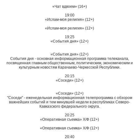
«Чат вдвоем» (16+)
19:00
«Ислам-моя религия» (12+)
«Ислам-моя религия» (12+)
19:25
«События дня» (12+)
«События дня» (12+)
События дня - основная информационная программа телеканала,
посвященная главным общественным, политическим, экономическим и
культурным новостям Карачаево-Черкесской Республики.
20:15
«Соседи» (12+)
«Соседи» (12+)
"Соседи" - еженедельная информационная телепрограмма с обзором
важнейших событий и тем минувшей недели в республиках Северо-
Кавказского федерального округа.
20:25
«Оперативная съемка» Х/Ф (12+)
«Оперативная съемка» Х/Ф (12+)
20:40