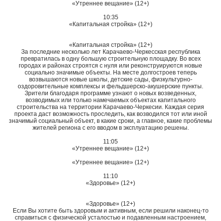
«Утреннее вещание» (12+)
10:35
«Капитальная стройка» (12+)
«Капитальная стройка» (12+)
За последние несколько лет Карачаево-Черкесская республика
превратилась в одну большую строительную площадку. Во всех
городах и районах строятся с нуля или реконструируются новые
социально значимые объекты. На месте долгостроев теперь
возвышаются новые школы, детские сады, физкультурно-
оздоровительные комплексы и фельдшерско-акушерские пункты.
Зрители благодаря программе узнают о новых возведенных,
возводимых или только намечаемых объектах капитального
строительства на территории Карачаево-Черкесии. Каждая серия
проекта даст возможность проследить, как возводился тот или иной
значимый социальный объект, в какие сроки, а главное, какие проблемы
жителей региона с его вводом в эксплуатацию решены.
11:05
«Утреннее вещание» (12+)
«Утреннее вещание» (12+)
11:10
«Здоровье» (12+)
«Здоровье» (12+)
Если Вы хотите быть здоровым и активным, если решили наконец-то
справиться с физической усталостью и подавленным настроением,