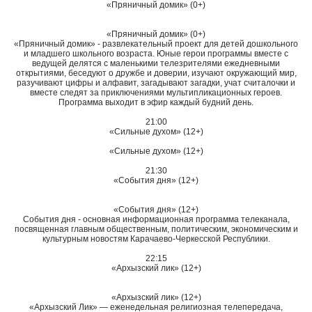
«Пряничный домик» (0+)
«Пряничный домик» (0+)
«Пряничный домик» - развлекательный проект для детей дошкольного
и младшего школьного возраста. Юные герои программы вместе с
ведущей делятся с маленькими телезрителями ежедневными
открытиями, беседуют о дружбе и доверии, изучают окружающий мир,
разучивают цифры и алфавит, загадывают загадки, учат считалочки и
вместе следят за приключениями мультипликационных героев.
Программа выходит в эфир каждый будний день.
21:00
«Сильные духом» (12+)
«Сильные духом» (12+)
21:30
«События дня» (12+)
«События дня» (12+)
События дня - основная информационная программа телеканала,
посвященная главным общественным, политическим, экономическим и
культурным новостям Карачаево-Черкесской Республики.
22:15
«Архызский лик» (12+)
«Архызский лик» (12+)
«Архызский Лик» — еженедельная религиозная телепередача,