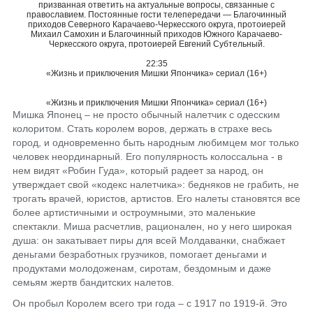
призванная ответить на актуальные вопросы, связанные с
православием. Постоянные гости телепередачи — Благочинный
приходов Северного Карачаево-Черкесского округа, протоиерей
Михаил Самохин и Благочинный приходов Южного Карачаево-
Черкесского округа, протоиерей Евгений Субтельный.
22:35
«Жизнь и приключения Мишки Япончика» сериал (16+)
«Жизнь и приключения Мишки Япончика» сериал (16+)
Мишка Японец – не просто обычный налетчик с одесским
колоритом. Стать королем воров, держать в страхе весь
город, и одновременно быть народным любимцем мог только
человек неординарный. Его популярность колоссальна - в
нем видят «Робин Гуда», который радеет за народ, он
утверждает свой «кодекс налетчика»: бедняков не грабить, не
трогать врачей, юристов, артистов. Его налеты становятся все
более артистичными и остроумными, это маленькие
спектакли. Миша расчетлив, рационален, но у него широкая
душа: он закатывает пиры для всей Молдаванки, снабжает
деньгами безработных грузчиков, помогает деньгами и
продуктами молодоженам, сиротам, бездомным и даже
семьям жертв бандитских налетов.
Он пробыл Королем всего три года – с 1917 по 1919-й. Это