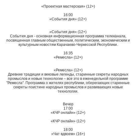
«Проектная мастерская» (12+)
16:00
«События дня» (12+)
«События дня» (12+)
События дня - основная информационная программа телеканала,
посвященная главным общественным, политическим, экономическим и
культурным новостям Карачаево-Черкесской Республики.
16:35
«Ремесла» (12+)
«Ремесла» (12+)
Древние традиции и вековые легенды, старинные секреты народных
промыслов и новые технологии – все это в еженедельной программе
"Ремесла". Программа о жителях республики, оберегающих старинные
секреты поистине народных промыслов и развивающих новые
технологии.
Вечер
17:00
«КЧР онлайн» (12+)
«КЧР онлайн» (12+)
18:00
«Чат вдвоем» (16+)