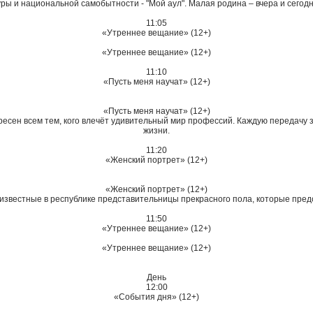
ры и национальной самобытности - "Мой аул". Малая родина – вчера и сегодн
11:05
«Утреннее вещание» (12+)
«Утреннее вещание» (12+)
11:10
«Пусть меня научат» (12+)
«Пусть меня научат» (12+)
ресен всем тем, кого влечёт удивительный мир профессий. Каждую передачу 
жизни.
11:20
«Женский портрет» (12+)
«Женский портрет» (12+)
известные в республике представительницы прекрасного пола, которые пред
11:50
«Утреннее вещание» (12+)
«Утреннее вещание» (12+)
День
12:00
«События дня» (12+)