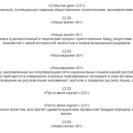
«События дня» (12+)
канала, посвященная главным общественным, политическим, экономическим и
12:35
«Наша кухня» (6+)
«Наша кухня» (6+)
мся в увлекательный и творческий процесс приготовления блюд, рецептами 
знакомство с яркой интересной личностью и новым кулинарным шедевром.
13:20
«Разговорник» (6+)
«Разговорник» (6+)
ча, направленная на популяризацию пяти национальных языков нашей республ
 пригодятся в совершенно в разных повседневных ситуациях и зная которы
азговорник на русском языке напоминает зрителю о правилах русского языка,
13:25
«Пусть меня научат» (12+)
«Пусть меня научат» (12+)
ресен всем тем, кого влечёт удивительный мир профессий. Каждую передачу 
жизни.
14:00
«Новостенок» (6+)