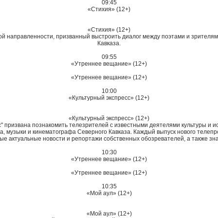
09:45
«Стихия» (12+)
«Стихия» (12+)
ой направленности, призванный выстроить диалог между поэтами и зрителями
Кавказа.
09:55
«Утреннее вещание» (12+)
«Утреннее вещание» (12+)
10:00
«Культурный экспресс» (12+)
«Культурный экспресс» (12+)
 призвана познакомить телезрителей с известными деятелями культуры и ис
тва, музыки и кинематографа Северного Кавказа. Каждый выпуск нового телепр
ые актуальные новости и репортажи собственных обозревателей, а также зна
10:30
«Утреннее вещание» (12+)
«Утреннее вещание» (12+)
10:35
«Мой аул» (12+)
«Мой аул» (12+)