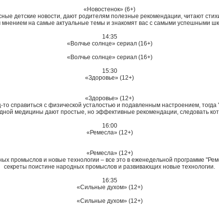
«Новостенок» (6+)
ые детские новости, дают родителям полезные рекомендации, читают стихи,
 мнением на самые актуальные темы и знакомят вас с самыми успешными шк
14:35
«Волчье солнце» сериал (16+)
«Волчье солнце» сериал (16+)
15:30
«Здоровье» (12+)
«Здоровье» (12+)
-то справиться с физической усталостью и подавленным настроением, тогда
адной медицины дают простые, но эффективные рекомендации, следовать кот
16:00
«Ремесла» (12+)
«Ремесла» (12+)
ных промыслов и новые технологии – все это в еженедельной программе "Рем
секреты поистине народных промыслов и развивающих новые технологии.
16:35
«Сильные духом» (12+)
«Сильные духом» (12+)