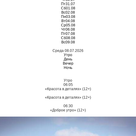
Пт
31.07
Сб
01.08
Вс
02.08
Пн
03.08
Вт
04.08
Ср
05.08
Чт
06.08
Пт
07.08
Сб
08.08
Вс
09.08
Среда 08.07.2026
Утро
День
Вечер
Ночь
Утро
06:05
«Красота в деталях» (12+)
«Красота в деталях» (12+)
06:30
«Доброе утро» (12+)