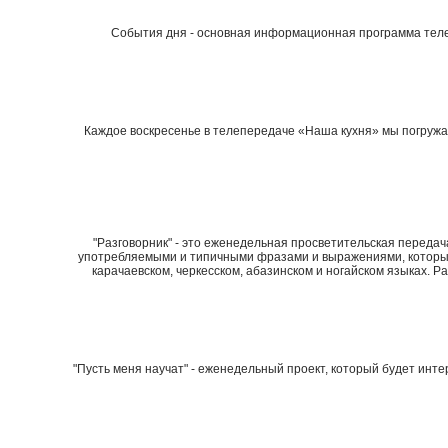
События дня - основная информационная программа теле
Каждое воскресенье в телепередаче «Наша кухня» мы погружае
"Разговорник" - это еженедельная просветительская переда
употребляемыми и типичными фразами и выражениями, которые
карачаевском, черкесском, абазинском и ногайском языках. Р
"Пусть меня научат" - еженедельный проект, который будет инте