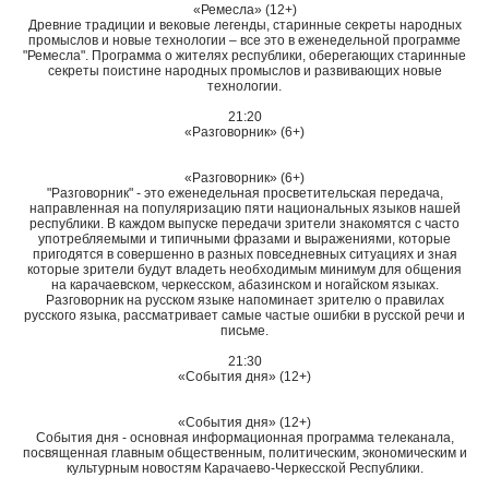
«Ремесла» (12+)
Древние традиции и вековые легенды, старинные секреты народных
промыслов и новые технологии – все это в еженедельной программе
"Ремесла". Программа о жителях республики, оберегающих старинные
секреты поистине народных промыслов и развивающих новые
технологии.
21:20
«Разговорник» (6+)
«Разговорник» (6+)
"Разговорник" - это еженедельная просветительская передача,
направленная на популяризацию пяти национальных языков нашей
республики. В каждом выпуске передачи зрители знакомятся с часто
употребляемыми и типичными фразами и выражениями, которые
пригодятся в совершенно в разных повседневных ситуациях и зная
которые зрители будут владеть необходимым минимум для общения
на карачаевском, черкесском, абазинском и ногайском языках.
Разговорник на русском языке напоминает зрителю о правилах
русского языка, рассматривает самые частые ошибки в русской речи и
письме.
21:30
«События дня» (12+)
«События дня» (12+)
События дня - основная информационная программа телеканала,
посвященная главным общественным, политическим, экономическим и
культурным новостям Карачаево-Черкесской Республики.