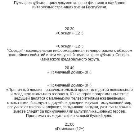
Пульс республики - цикл документальных фильмов о наиболее
интересных страницах жизни Республики.
20:30
«Соседи» (12+)
«Соседи» (12+)
"Соседи" - еженедельная информационная телепрограмма с обзором
важнейших событий и тем минувшей недели в республиках Северо-
Кавказского федерального округа.
20:40
«Пряничный домик» (0+)
«Пряничный домик» (0+)
«Пряничный домик» - развлекательный проект для детей дошкольного
и младшего школьного возраста. Юные герои программы вместе с
ведущей делятся с маленькими телезрителями ежедневными
открытиями, беседуют о дружбе и доверии, изучают окружающий мир,
разучивают цифры и алфавит, загадывают загадки, учат считалочки и
вместе следят за приключениями мультипликационных героев.
Программа выходит в эфир каждый будний день.
21:00
«Ремесла» (12+)