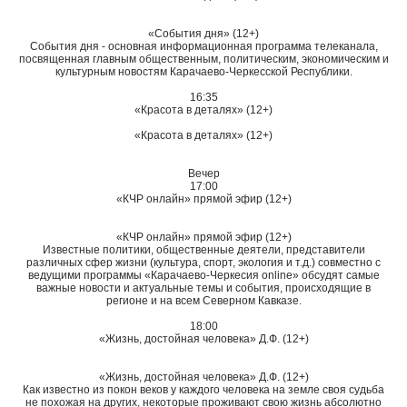
«События дня» (12+)
События дня - основная информационная программа телеканала,
посвященная главным общественным, политическим, экономическим и
культурным новостям Карачаево-Черкесской Республики.
16:35
«Красота в деталях» (12+)
«Красота в деталях» (12+)
Вечер
17:00
«КЧР онлайн» прямой эфир (12+)
«КЧР онлайн» прямой эфир (12+)
Известные политики, общественные деятели, представители
различных сфер жизни (культура, спорт, экология и т.д.) совместно с
ведущими программы «Карачаево-Черкесия online» обсудят самые
важные новости и актуальные темы и события, происходящие в
регионе и на всем Северном Кавказе.
18:00
«Жизнь, достойная человека» Д.Ф. (12+)
«Жизнь, достойная человека» Д.Ф. (12+)
Как известно из покон веков у каждого человека на земле своя судьба
не похожая на других, некоторые проживают свою жизнь абсолютно