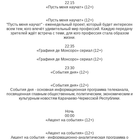
22:15
«Пусть меня научат» (12+)
«Пусть меня научат» (12+)
"Пусть меня научат" - еженедельный проект, который будет интересен
всем тем, кого влечёт удивительный мир профессий. Каждую передачу
зрителей ждёт встреча с теми, для кого профессия стала образом
жизни.
22:35
«Графиня де Монсоро» сериал (12+)
«Графиня де Монсоро» сериал (12+)
23:30
«События дня» (12+)
«События дня» (12+)
События дня - основная информационная программа телеканала,
посвященная главным общественным, политическим, экономическим и
культурным новостям Карачаево-Черкесской Республики.
Ночь
00:00
«Акцент на события» (12+)
«Акцент на события» (12+)
Акцент на события - информационно-аналитическая программа о