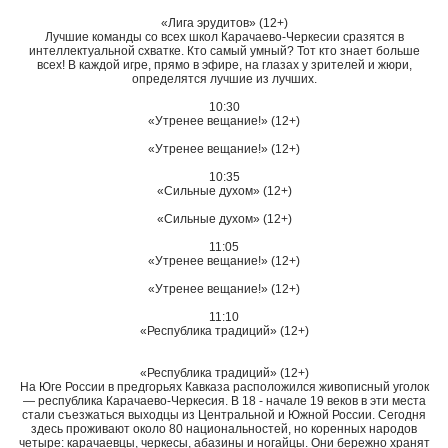
«Лига эрудитов» (12+)
Лучшие команды со всех школ Карачаево-Черкесии сразятся в
интеллектуальной схватке. Кто самый умный? Тот кто знает больше
всех! В каждой игре, прямо в эфире, на глазах у зрителей и жюри,
определятся лучшие из лучших.
10:30
«Утренее вещание!» (12+)
«Утренее вещание!» (12+)
10:35
«Сильные духом» (12+)
«Сильные духом» (12+)
11:05
«Утренее вещание!» (12+)
«Утренее вещание!» (12+)
11:10
«Республика традиций» (12+)
«Республика традиций» (12+)
На Юге России в предгорьях Кавказа расположился живописный уголок
— республика Карачаево-Черкесия. В 18 - начале 19 веков в эти места
стали съезжаться выходцы из Центральной и Южной России. Сегодня
здесь проживают около 80 национальностей, но коренных народов
четыре: карачаевцы, черкесы, абазины и ногайцы. Они бережно хранят