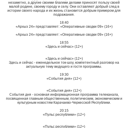
незаметно, а другие своими благими делами приносят пользу своей
малой родине, своему городу и селу. Они оставляют добрый след в
истории своего народа и их жизнь становится добрым примером для
подражания.
18:40
«Архыз 24» представляет: «Оперативные сводки 09» (16+)
«Архыз 24» представляет: «Оперативные сводки 09» (16+)
18:55
«Здесь и сейчас» (12+)
«Здесь и сейчас» (12+)
Здесь и сейчас - еженедельное ток-шоу, компетентный разговор на
актуальную тему ведущего и гостя программы.
19:30
«События дня» (12+)
«События дня» (12+)
События дня - основная информационная программа телеканала,
посвященная главным общественным, политическим, экономическим и
культурным новостям Карачаево-Черкесской Республики.
20:15
«Пульс республики» (12+)
«Пульс республики» (12+)