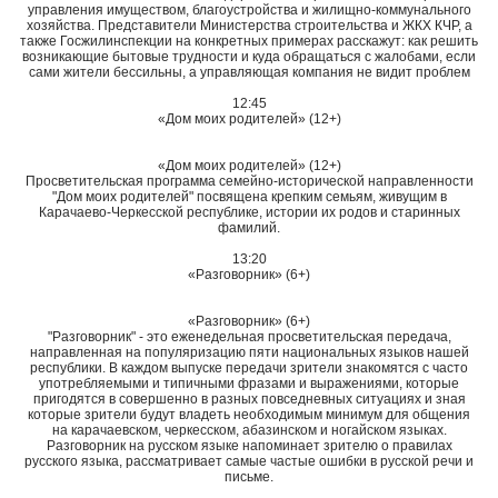
управления имуществом, благоустройства и жилищно-коммунального
хозяйства. Представители Министерства строительства и ЖКХ КЧР, а
также Госжилинспекции на конкретных примерах расскажут: как решить
возникающие бытовые трудности и куда обращаться с жалобами, если
сами жители бессильны, а управляющая компания не видит проблем
12:45
«Дом моих родителей» (12+)
«Дом моих родителей» (12+)
Просветительская программа семейно-исторической направленности
"Дом моих родителей" посвящена крепким семьям, живущим в
Карачаево-Черкесской республике, истории их родов и старинных
фамилий.
13:20
«Разговорник» (6+)
«Разговорник» (6+)
"Разговорник" - это еженедельная просветительская передача,
направленная на популяризацию пяти национальных языков нашей
республики. В каждом выпуске передачи зрители знакомятся с часто
употребляемыми и типичными фразами и выражениями, которые
пригодятся в совершенно в разных повседневных ситуациях и зная
которые зрители будут владеть необходимым минимум для общения
на карачаевском, черкесском, абазинском и ногайском языках.
Разговорник на русском языке напоминает зрителю о правилах
русского языка, рассматривает самые частые ошибки в русской речи и
письме.