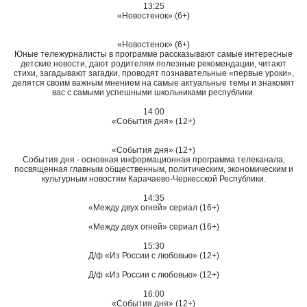
13:25
«Новостенок» (6+)
«Новостенок» (6+)
Юные тележурналисты в программе рассказывают самые интересные
детские новости, дают родителям полезные рекомендации, читают
стихи, загадывают загадки, проводят познавательные «первые уроки»,
делятся своим важным мнением на самые актуальные темы и знакомят
вас с самыми успешными школьниками республики.
14:00
«События дня» (12+)
«События дня» (12+)
События дня - основная информационная программа телеканала,
посвященная главным общественным, политическим, экономическим и
культурным новостям Карачаево-Черкесской Республики.
14:35
«Между двух огней» сериал (16+)
«Между двух огней» сериал (16+)
15:30
Д/ф «Из России с любовью» (12+)
Д/ф «Из России с любовью» (12+)
16:00
«События дня» (12+)