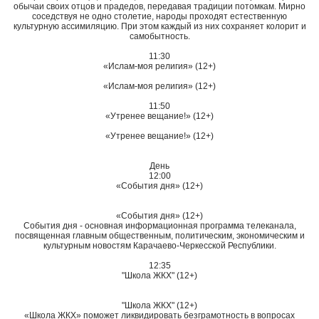
обычаи своих отцов и прадедов, передавая традиции потомкам. Мирно
соседствуя не одно столетие, народы проходят естественную
культурную ассимиляцию. При этом каждый из них сохраняет колорит и
самобытность.
11:30
«Ислам-моя религия» (12+)
«Ислам-моя религия» (12+)
11:50
«Утренее вещание!» (12+)
«Утренее вещание!» (12+)
День
12:00
«События дня» (12+)
«События дня» (12+)
События дня - основная информационная программа телеканала,
посвященная главным общественным, политическим, экономическим и
культурным новостям Карачаево-Черкесской Республики.
12:35
"Школа ЖКХ" (12+)
"Школа ЖКХ" (12+)
«Школа ЖКХ» поможет ликвидировать безграмотность в вопросах