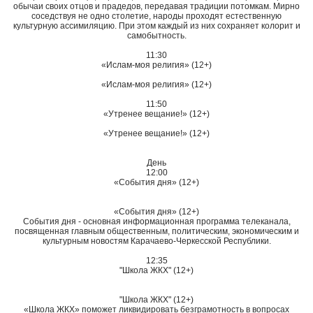
обычаи своих отцов и прадедов, передавая традиции потомкам. Мирно
соседствуя не одно столетие, народы проходят естественную
культурную ассимиляцию. При этом каждый из них сохраняет колорит и
самобытность.
11:30
«Ислам-моя религия» (12+)
«Ислам-моя религия» (12+)
11:50
«Утренее вещание!» (12+)
«Утренее вещание!» (12+)
День
12:00
«События дня» (12+)
«События дня» (12+)
События дня - основная информационная программа телеканала,
посвященная главным общественным, политическим, экономическим и
культурным новостям Карачаево-Черкесской Республики.
12:35
"Школа ЖКХ" (12+)
"Школа ЖКХ" (12+)
«Школа ЖКХ» поможет ликвидировать безграмотность в вопросах