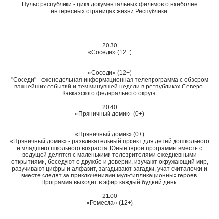
Пульс республики - цикл документальных фильмов о наиболее
интересных страницах жизни Республики.
20:30
«Соседи» (12+)
«Соседи» (12+)
"Соседи" - еженедельная информационная телепрограмма с обзором
важнейших событий и тем минувшей недели в республиках Северо-
Кавказского федерального округа.
20:40
«Пряничный домик» (0+)
«Пряничный домик» (0+)
«Пряничный домик» - развлекательный проект для детей дошкольного
и младшего школьного возраста. Юные герои программы вместе с
ведущей делятся с маленькими телезрителями ежедневными
открытиями, беседуют о дружбе и доверии, изучают окружающий мир,
разучивают цифры и алфавит, загадывают загадки, учат считалочки и
вместе следят за приключениями мультипликационных героев.
Программа выходит в эфир каждый будний день.
21:00
«Ремесла» (12+)