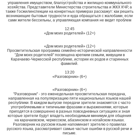
управления имуществом, благоустройства и жилищно-коммунального
хозяйства. Представители Министерства строительства и ЖКХ КЧР, а
также Госжилинспекции на конкретных примерах расскажут: как решить
возникающие бытовые трудности и куда обращаться с жалобами, если
сами жители бессильны, а управляющая компания не видит проблем
12:45
«Дом моих родителей» (12+)
«Дом моих родителей» (12+)
Просветительская программа семейно-исторической направленности
"Дом моих родителей" посвящена крепким семьям, живущим в
Карачаево-Черкесской республике, истории их родов и старинных
фамилий.
13:20
«Разговорник» (6+)
«Разговорник» (6+)
"Разговорник" - это еженедельная просветительская передача,
направленная на популяризацию пяти национальных языков нашей
республики. В каждом выпуске передачи зрители знакомятся с часто
употребляемыми и типичными фразами и выражениями, которые
пригодятся в совершенно в разных повседневных ситуациях и зная
которые зрители будут владеть необходимым минимум для общения
на карачаевском, черкесском, абазинском и ногайском языках.
Разговорник на русском языке напоминает зрителю о правилах
русского языка, рассматривает самые частые ошибки в русской речи и
письме.