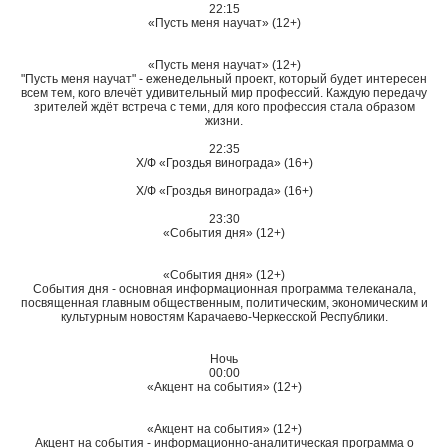
22:15
«Пусть меня научат» (12+)
«Пусть меня научат» (12+)
"Пусть меня научат" - еженедельный проект, который будет интересен
всем тем, кого влечёт удивительный мир профессий. Каждую передачу
зрителей ждёт встреча с теми, для кого профессия стала образом
жизни.
22:35
Х/Ф «Гроздья винограда» (16+)
Х/Ф «Гроздья винограда» (16+)
23:30
«События дня» (12+)
«События дня» (12+)
События дня - основная информационная программа телеканала,
посвященная главным общественным, политическим, экономическим и
культурным новостям Карачаево-Черкесской Республики.
Ночь
00:00
«Акцент на события» (12+)
«Акцент на события» (12+)
Акцент на события - информационно-аналитическая программа о