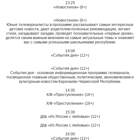
13:25
«Новостенок» (6+)
«Новостенок» (6+)
Юные тележурналисты в программе рассказывают самые интересные
детские новости, дают родителям полезные рекомендации, читают
стихи, загадывают загадки, проводят познавательные «первые уроки»,
делятся своим важным мнением на самые актуальные темы и знакомят
вас с самыми успешными школьниками республики.
14:00
«События дня» (12+)
«События дня» (12+)
События дня - основная информационная программа телеканала,
посвященная главным общественным, политическим, экономическим и
культурным новостям Карачаево-Черкесской Республики.
14:35
Х/Ф «Преступления» (16+)
Х/Ф «Преступления» (16+)
15:30
Д/ф «Из России с любовью» (12+)
Д/ф «Из России с любовью» (12+)
16:00
«События дня» (12+)