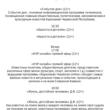
«События дня» (12+)
События дня - основная информационная программа телеканала,
посвященная главным общественным, политическим, экономическим и
культурным новостям Карачаево-Черкесской Республики.
16:35
«Красота в деталях» (12+)
«Красота в деталях» (12+)
Вечер
17:00
«КЧР онлайн» прямой эфир (12+)
«КЧР онлайн» прямой эфир (12+)
Известные политики, общественные деятели, представители
различных сфер жизни (культура, спорт, экология и т.д.) совместно с
ведущими программы «Карачаево-Черкесия online» обсудят самые
важные новости и актуальные темы и события, происходящие в
регионе и на всем Северном Кавказе.
18:00
«Жизнь, достойная человека» Д.Ф. (12+)
«Жизнь, достойная человека» Д.Ф. (12+)
Как известно из покон веков у каждого человека на земле своя судьба
не похожая на других, некоторые проживают свою жизнь абсолютно