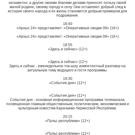
незаметно, а другие своими благими делами приносят пользу своей
малой родине, своему городу и селу. Они оставляют добрый след в
истории своего народа и их жизнь становится добрым примером для
подражания.
18:40
«Архыз 24» представляет: «Оперативные сводки 09» (16+)
«Архыз 24» представляет: «Оперативные сводки 09» (16+)
18:55
«Здесь и сейчас» (12+)
«Здесь и сейчас» (12+)
Здесь и сейчас - еженедельное ток-шоу, компетентный разговор на
актуальную тему ведущего и гостя программы.
19:30
«События дня» (12+)
«События дня» (12+)
События дня - основная информационная программа телеканала,
посвященная главным общественным, политическим, экономическим и
культурным новостям Карачаево-Черкесской Республики.
20:15
«Пульс республики» (12+)
«Пульс республики» (12+)