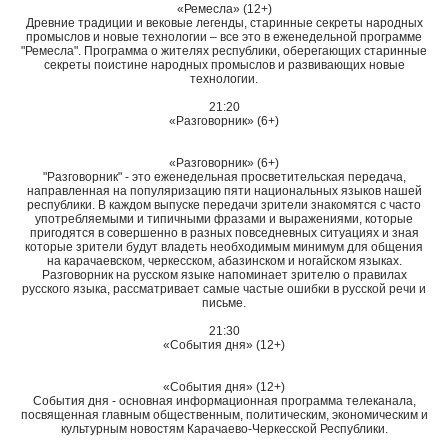
«Ремесла» (12+)
Древние традиции и вековые легенды, старинные секреты народных
промыслов и новые технологии – все это в еженедельной программе
"Ремесла". Программа о жителях республики, оберегающих старинные
секреты поистине народных промыслов и развивающих новые
технологии.
21:20
«Разговорник» (6+)
«Разговорник» (6+)
"Разговорник" - это еженедельная просветительская передача,
направленная на популяризацию пяти национальных языков нашей
республики. В каждом выпуске передачи зрители знакомятся с часто
употребляемыми и типичными фразами и выражениями, которые
пригодятся в совершенно в разных повседневных ситуациях и зная
которые зрители будут владеть необходимым минимум для общения
на карачаевском, черкесском, абазинском и ногайском языках.
Разговорник на русском языке напоминает зрителю о правилах
русского языка, рассматривает самые частые ошибки в русской речи и
письме.
21:30
«События дня» (12+)
«События дня» (12+)
События дня - основная информационная программа телеканала,
посвященная главным общественным, политическим, экономическим и
культурным новостям Карачаево-Черкесской Республики.