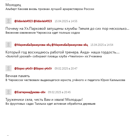
Молодец
Альберт Кенжев вновь признан лучший армрестлером России
@lidiavlab4923 @lidiavlab4923
15.04.2025 в 14:55
Почему на Ул.Парковой запущены клумбы ?земля до сих пор несколько...
Весеннее озеленение Черкесска идет полным ходом
@МариямБайрамкулова-э8ц @МариямБайрамкулова-э8ц
15.04.2025 в 14:54
Который год восхищаюсь работой тренера. Аида- наша гордость....
«Золотой урожай» собирают пловцы клуба «Чемпион» из Учкекена
@Борис-р4л5т @Борис-р4л5т
09.02.2025 в 20:47
Вечная память
В Черкесске чествовали выдающегося юриста, учёного и педагога Юрия Калмыкова
@ЕкатеринаДумова-о8и
09.02.2025 в 20:45
Труженики села, честь Вам и хвала! Молодцы!
Во фруктовых садах Таллыка идет активная обработка деревьев