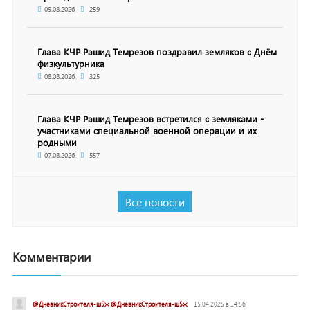
09.08.2026
259
Глава КЧР Рашид Темрезов поздравил земляков с Днём
физкультурника
08.08.2026
325
Глава КЧР Рашид Темрезов встретился с земляками -
участниками специальной военной операции и их
родными
07.08.2026
557
Все новости
Комментарии
@ДневникСтроителя-ш5ж @ДневникСтроителя-ш5ж
15.04.2025 в 14:56