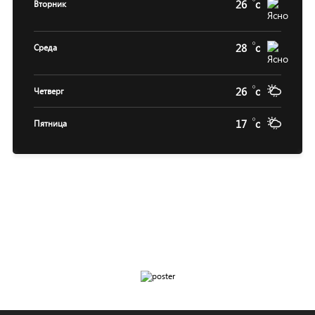
26
c
Вторник
28
c
Среда
26
c
Четверг
17
c
Пятница