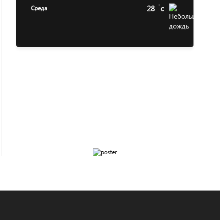
28
c
Среда