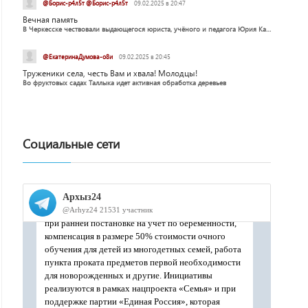
@Борис-р4л5т @Борис-р4л5т
09.02.2025 в 20:47
Вечная память
В Черкесске чествовали выдающегося юриста, учёного и педагога Юрия Калмыкова
@ЕкатеринаДумова-о8и
09.02.2025 в 20:45
Труженики села, честь Вам и хвала! Молодцы!
Во фруктовых садах Таллыка идет активная обработка деревьев
Социальные сети