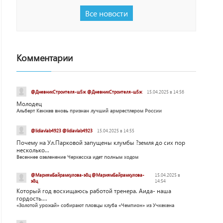
Все новости
Комментарии
@ДневникСтроителя-ш5ж @ДневникСтроителя-ш5ж
15.04.2025 в 14:56
Молодец
Альберт Кенжев вновь признан лучший армрестлером России
@lidiavlab4923 @lidiavlab4923
15.04.2025 в 14:55
Почему на Ул.Парковой запущены клумбы ?земля до сих пор
несколько...
Весеннее озеленение Черкесска идет полным ходом
@МариямБайрамкулова-э8ц @МариямБайрамкулова-
15.04.2025 в
э8ц
14:54
Который год восхищаюсь работой тренера. Аида- наша
гордость....
«Золотой урожай» собирают пловцы клуба «Чемпион» из Учкекена