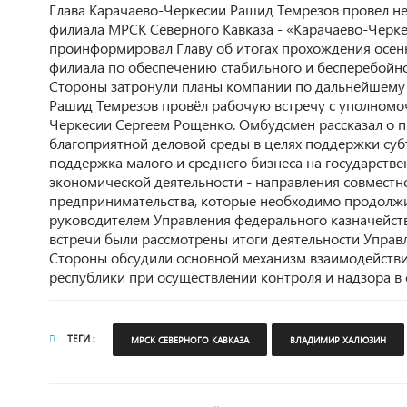
Глава Карачаево-Черкесии Рашид Темрезов провел не
филиала МРСК Северного Кавказа - «Карачаево-Черк
проинформировал Главу об итогах прохождения осенн
филиала по обеспечению стабильного и бесперебойно
Стороны затронули планы компании по дальнейшему 
Рашид Темрезов провёл рабочую встречу с уполномо
Черкесии Сергеем Рощенко. Омбудсмен рассказал о 
благоприятной деловой среды в целях поддержки субъ
поддержка малого и среднего бизнеса на государств
экономической деятельности - направления совместн
предпринимательства, которые необходимо продолжить
руководителем Управления федерального казначейст
встречи были рассмотрены итоги деятельности Управл
Стороны обсудили основной механизм взаимодействия
республики при осуществлении контроля и надзора 
ТЕГИ :
МРСК СЕВЕРНОГО КАВКАЗА
ВЛАДИМИР ХАЛЮЗИН