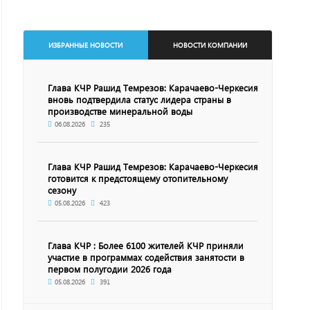
ИЗБРАННЫЕ НОВОСТИ
НОВОСТИ КОМПАНИИ
Глава КЧР Рашид Темрезов: Карачаево-Черкесия
вновь подтвердила статус лидера страны в
производстве минеральной воды
06.08.2026
235
Глава КЧР Рашид Темрезов: Карачаево-Черкесия
готовится к предстоящему отопительному
сезону
05.08.2026
423
Глава КЧР : Более 6100 жителей КЧР приняли
участие в программах содействия занятости в
первом полугодии 2026 года
05.08.2026
391