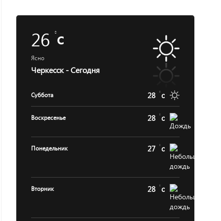
26
c
Ясно
Черкесск - Сегодня
28
c
Суббота
28
c
Воскресенье
27
c
Понедельник
28
c
Вторник