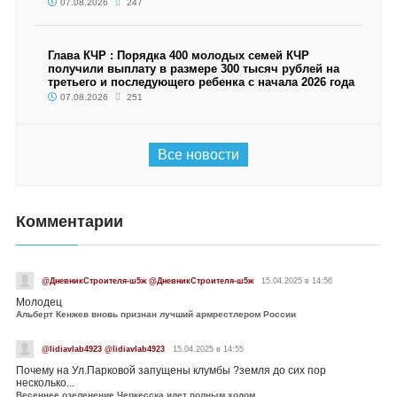
07.08.2026
247
Глава КЧР : Порядка 400 молодых семей КЧР
получили выплату в размере 300 тысяч рублей на
третьего и последующего ребенка с начала 2026 года
07.08.2026
251
Все новости
Комментарии
@ДневникСтроителя-ш5ж @ДневникСтроителя-ш5ж
15.04.2025 в 14:56
Молодец
Альберт Кенжев вновь признан лучший армрестлером России
@lidiavlab4923 @lidiavlab4923
15.04.2025 в 14:55
Почему на Ул.Парковой запущены клумбы ?земля до сих пор
несколько...
Весеннее озеленение Черкесска идет полным ходом