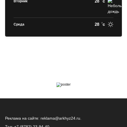
28
c
Вторник
28
c
Среда
Реклама на сайте:
reklama@arkhyz24.ru
.
Тел: +7 (8782) 23‑94‑40