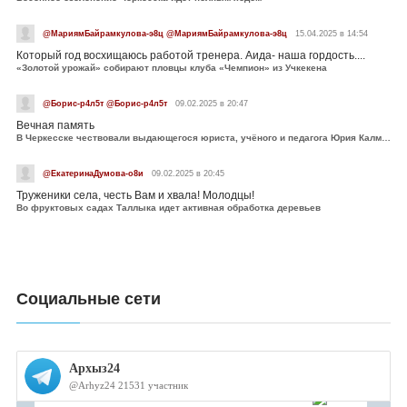
@МариямБайрамкулова-э8ц @МариямБайрамкулова-э8ц
15.04.2025 в 14:54
Который год восхищаюсь работой тренера. Аида- наша гордость....
«Золотой урожай» собирают пловцы клуба «Чемпион» из Учкекена
@Борис-р4л5т @Борис-р4л5т
09.02.2025 в 20:47
Вечная память
В Черкесске чествовали выдающегося юриста, учёного и педагога Юрия Калмыкова
@ЕкатеринаДумова-о8и
09.02.2025 в 20:45
Труженики села, честь Вам и хвала! Молодцы!
Во фруктовых садах Таллыка идет активная обработка деревьев
Социальные сети