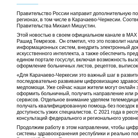
Правительство России направит дополнительную п
регионах, в том числе в Карачаево-Черкесии. Соо
Правительства Михаил Мишустин.
Этой новостью в своем официальном канале в МАХ 
Рашид Темрезов. Он отметил, что это позволит нал
информационных систем, внедрить электронный док
искусственного интеллекта, а также обеспечить пр
едином портале госуслуг, включая возможность выз
оформление больничных листов, рецептов, выписок,
«Для Карачаево-Черкесии это важный шаг в развит
последовательно развиваем цифровизацию здравоо
медпомощи. Уже сейчас наши жители могут онлайн за
оформить больничный, получить направление или р
сервисов. Отдельное внимание уделяем телемедици
получать квалифицированную помощь без поездок 
доступность узких специалистов. С 2021 года в рес
консультаций федерального и регионального уровне
Продолжим работу в этом направлении, чтобы циф
системы здравоохранения республики и реально по