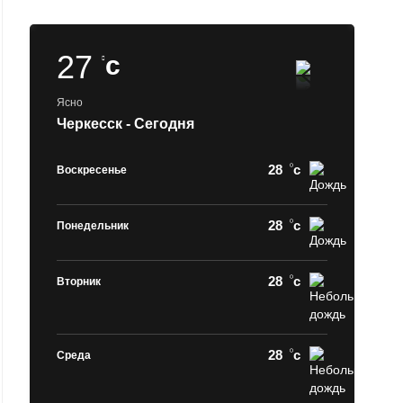
27
c
Ясно
Черкесск - Сегодня
28
c
Воскресенье
28
c
Понедельник
28
c
Вторник
28
c
Среда