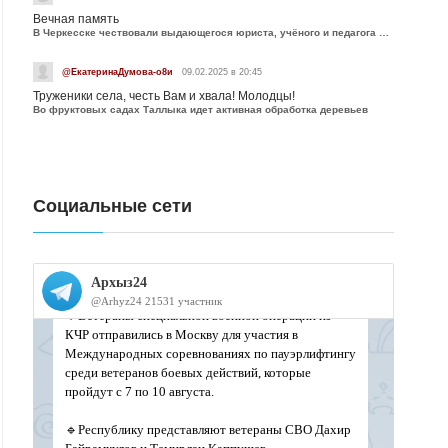
Вечная память
В Черкесске чествовали выдающегося юриста, учёного и педагога Юрия Калмыкова
@ЕкатеринаДумова-о8и
09.02.2025 в 20:45
Труженики села, честь Вам и хвала! Молодцы!
Во фруктовых садах Таллыка идет активная обработка деревьев
Социальные сети