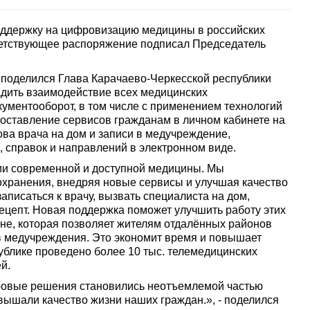
оддержку на цифровизацию медицины в российских
тветствующее распоряжение подписал Председатель
поделился Глава Карачаево-Черкесской республики
адить взаимодействие всех медицинских
ументооборот, в том числе с применением технологий
едоставление сервисов гражданам в личном кабинете на
ова врача на дом и записи в медучреждение,
 справок и направлений в электронном виде.
ии современной и доступной медицины. Мы
хранения, внедряя новые сервисы и улучшая качество
писаться к врачу, вызвать специалиста на дом,
ецепт. Новая поддержка поможет улучшить работу этих
не, которая позволяет жителям отдалённых районов
в медучреждения. Это экономит время и повышает
публике проведено более 10 тыс. телемедицинских
й.
ровые решения становились неотъемлемой частью
вышали качество жизни наших граждан.», - поделился