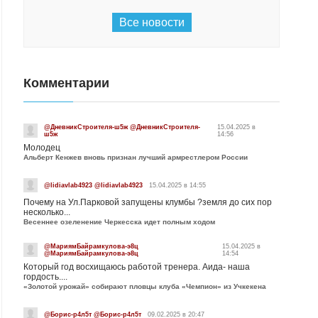
Все новости
Комментарии
@ДневникСтроителя-ш5ж @ДневникСтроителя-
15.04.2025 в
ш5ж
14:56
Молодец
Альберт Кенжев вновь признан лучший армрестлером России
@lidiavlab4923 @lidiavlab4923
15.04.2025 в 14:55
Почему на Ул.Парковой запущены клумбы ?земля до сих пор
несколько...
Весеннее озеленение Черкесска идет полным ходом
@МариямБайрамкулова-э8ц
15.04.2025 в
@МариямБайрамкулова-э8ц
14:54
Который год восхищаюсь работой тренера. Аида- наша
гордость....
«Золотой урожай» собирают пловцы клуба «Чемпион» из Учкекена
@Борис-р4л5т @Борис-р4л5т
09.02.2025 в 20:47