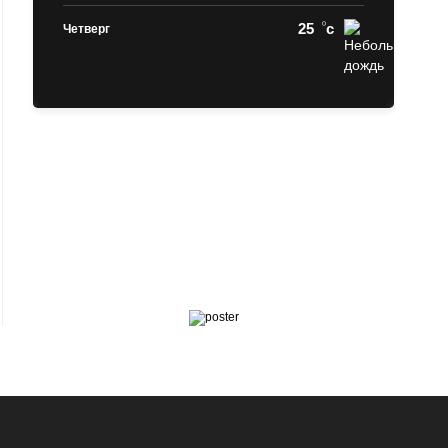
25
c
Четверг