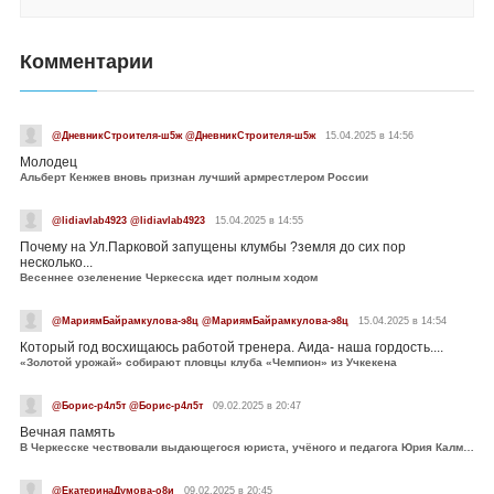
Комментарии
@ДневникСтроителя-ш5ж @ДневникСтроителя-ш5ж
15.04.2025 в 14:56
Молодец
Альберт Кенжев вновь признан лучший армрестлером России
@lidiavlab4923 @lidiavlab4923
15.04.2025 в 14:55
Почему на Ул.Парковой запущены клумбы ?земля до сих пор
несколько...
Весеннее озеленение Черкесска идет полным ходом
@МариямБайрамкулова-э8ц @МариямБайрамкулова-э8ц
15.04.2025 в 14:54
Который год восхищаюсь работой тренера. Аида- наша гордость....
«Золотой урожай» собирают пловцы клуба «Чемпион» из Учкекена
@Борис-р4л5т @Борис-р4л5т
09.02.2025 в 20:47
Вечная память
В Черкесске чествовали выдающегося юриста, учёного и педагога Юрия Калмыкова
@ЕкатеринаДумова-о8и
09.02.2025 в 20:45