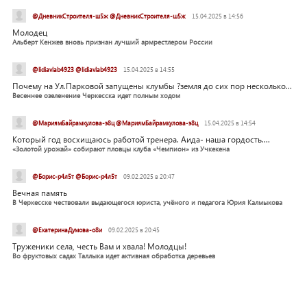
@ДневникСтроителя-ш5ж @ДневникСтроителя-ш5ж
15.04.2025 в 14:56
Молодец
Альберт Кенжев вновь признан лучший армрестлером России
@lidiavlab4923 @lidiavlab4923
15.04.2025 в 14:55
Почему на Ул.Парковой запущены клумбы ?земля до сих пор несколько...
Весеннее озеленение Черкесска идет полным ходом
@МариямБайрамкулова-э8ц @МариямБайрамкулова-э8ц
15.04.2025 в 14:54
Который год восхищаюсь работой тренера. Аида- наша гордость....
«Золотой урожай» собирают пловцы клуба «Чемпион» из Учкекена
@Борис-р4л5т @Борис-р4л5т
09.02.2025 в 20:47
Вечная память
В Черкесске чествовали выдающегося юриста, учёного и педагога Юрия Калмыкова
@ЕкатеринаДумова-о8и
09.02.2025 в 20:45
Труженики села, честь Вам и хвала! Молодцы!
Во фруктовых садах Таллыка идет активная обработка деревьев