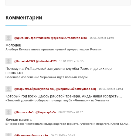
Комментарии
@ДневникСтроителя-ш5ж @ДневникСтроителя-ш5ж
15.04.2025 в 14:56
Молодец
Альберт Кенжев вновь признан лучший армрестлером России
@lidiavlab4923 @lidiavlab4923
15.04.2025 в 14:55
Почему на Ул.Парковой запущены клумбы ?земля до сих пор
несколько...
Весеннее озеленение Черкесска идет полным ходом
@МариямБайрамкулова-э8ц @МариямБайрамкулова-э8ц
15.04.2025 в 14:54
Который год восхищаюсь работой тренера. Аида- наша гордость....
«Золотой урожай» собирают пловцы клуба «Чемпион» из Учкекена
@Борис-р4л5т @Борис-р4л5т
09.02.2025 в 20:47
Вечная память
В Черкесске чествовали выдающегося юриста, учёного и педагога Юрия Калмыкова
@ЕкатеринаДумова-о8и
09.02.2025 в 20:45