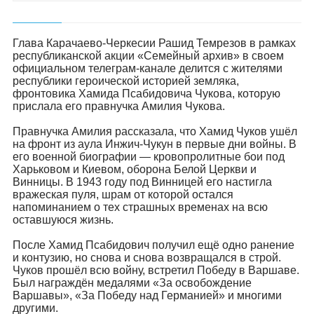
Глава Карачаево-Черкесии Рашид Темрезов в рамках
республиканской акции «Семейный архив» в своем
официальном телеграм-канале делится с жителями
республики героической историей земляка,
фронтовика Хамида Псабидовича Чукова, которую
прислала его правнучка Амилия Чукова.
Правнучка Амилия рассказала, что Хамид Чуков ушёл
на фронт из аула Инжич-Чукун в первые дни войны. В
его военной биографии — кровопролитные бои под
Харьковом и Киевом, оборона Белой Церкви и
Винницы. В 1943 году под Винницей его настигла
вражеская пуля, шрам от которой остался
напоминанием о тех страшных временах на всю
оставшуюся жизнь.
После Хамид Псабидович получил ещё одно ранение
и контузию, но снова и снова возвращался в строй.
Чуков прошёл всю войну, встретил Победу в Варшаве.
Был награждён медалями «За освобождение
Варшавы», «За Победу над Германией» и многими
другими.