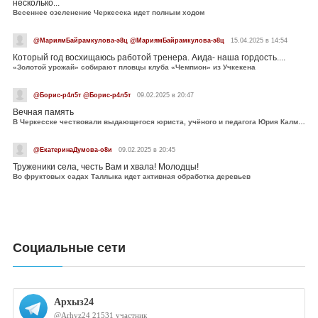
несколько...
Весеннее озеленение Черкесска идет полным ходом
@МариямБайрамкулова-э8ц @МариямБайрамкулова-э8ц
15.04.2025 в 14:54
Который год восхищаюсь работой тренера. Аида- наша гордость....
«Золотой урожай» собирают пловцы клуба «Чемпион» из Учкекена
@Борис-р4л5т @Борис-р4л5т
09.02.2025 в 20:47
Вечная память
В Черкесске чествовали выдающегося юриста, учёного и педагога Юрия Калмыкова
@ЕкатеринаДумова-о8и
09.02.2025 в 20:45
Труженики села, честь Вам и хвала! Молодцы!
Во фруктовых садах Таллыка идет активная обработка деревьев
Социальные сети