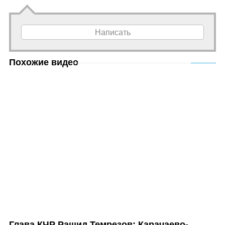
Написать
Похожие видео
Глава КЧР Рашид Темрезов: Карачаево-