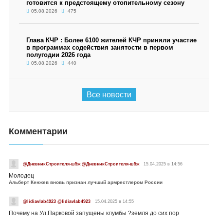
готовится к предстоящему отопительному сезону
05.08.2026
475
Глава КЧР : Более 6100 жителей КЧР приняли участие
в программах содействия занятости в первом
полугодии 2026 года
05.08.2026
440
Все новости
Комментарии
@ДневникСтроителя-ш5ж @ДневникСтроителя-ш5ж
15.04.2025 в 14:56
Молодец
Альберт Кенжев вновь признан лучший армрестлером России
@lidiavlab4923 @lidiavlab4923
15.04.2025 в 14:55
Почему на Ул.Парковой запущены клумбы ?земля до сих пор