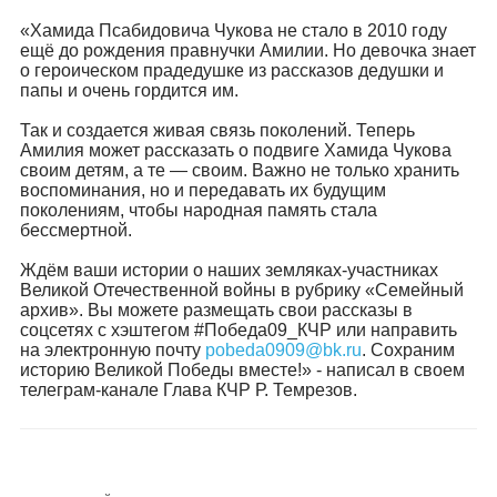
«Хамида Псабидовича Чукова не стало в 2010 году
ещё до рождения правнучки Амилии. Но девочка знает
о героическом прадедушке из рассказов дедушки и
папы и очень гордится им.
Так и создается живая связь поколений. Теперь
Амилия может рассказать о подвиге Хамида Чукова
своим детям, а те — своим. Важно не только хранить
воспоминания, но и передавать их будущим
поколениям, чтобы народная память стала
бессмертной.
Ждём ваши истории о наших земляках-участниках
Великой Отечественной войны в рубрику «Семейный
архив». Вы можете размещать свои рассказы в
соцсетях с хэштегом #Победа09_КЧР или направить
на электронную почту
pobeda0909@bk.ru
. Сохраним
историю Великой Победы вместе!» - написал в своем
телеграм-канале Глава КЧР Р. Темрезов.