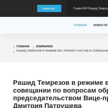
Глава КЧР Рашид Темрезо
Новости:
специальной военной оп
Глава КЧР Рашид Темрез
ГЛАВНАЯ
НОВОСТИ
Малый Зеленчук на 42-м
Глава КЧР : Порядка 40
ГЛАВНАЯ
ИЗБРАННОЕ
РАШИД ТЕМРЕЗОВ В РЕЖИМЕ ВКС ПРИНЯЛ УЧАСТИЕ В СОВЕЩАН
300 тысяч рублей на тре
Глава КЧР Рашид Темрез
статус лидера страны в
Глава КЧР Рашид Темрезо
Рашид Темрезов в режиме в
совещании по вопросам об
предстоящему отопител
председательством Вице-п
Дмитрия Патрушева