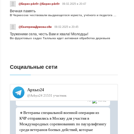
@Борис-р4л5т @Борис-р4л5т
09.02.2025 в 20:47
Вечная память
В Черкесске чествовали выдающегося юриста, учёного и педагога Юрия Калмыкова
@ЕкатеринаДумова-о8и
09.02.2025 в 20:45
Труженики села, честь Вам и хвала! Молодцы!
Во фруктовых садах Таллыка идет активная обработка деревьев
Социальные сети