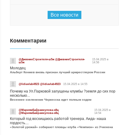
Все новости
Комментарии
@ДневникСтроителя-ш5ж @ДневникСтроителя-
15.04.2025 в
ш5ж
14:56
Молодец
Альберт Кенжев вновь признан лучший армрестлером России
@lidiavlab4923 @lidiavlab4923
15.04.2025 в 14:55
Почему на Ул.Парковой запущены клумбы ?земля до сих пор
несколько...
Весеннее озеленение Черкесска идет полным ходом
@МариямБайрамкулова-э8ц
15.04.2025 в
@МариямБайрамкулова-э8ц
14:54
Который год восхищаюсь работой тренера. Аида- наша
гордость....
«Золотой урожай» собирают пловцы клуба «Чемпион» из Учкекена