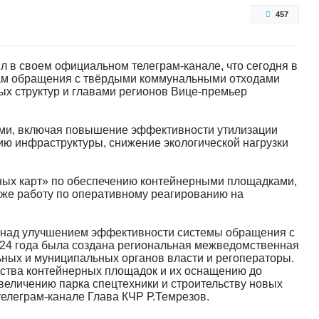
457
 в своем официальном телеграм-канале, что сегодня в
сам обращения с твёрдыми коммунальными отходами
ых структур и главами регионов Вице-премьер
ами, включая повышение эффективности утилизации
ию инфраструктуры, снижение экологической нагрузки
ных карт» по обеспечению контейнерными площадками,
кже работу по оперативному реагированию на
а над улучшением эффективности системы обращения с
024 года была создана региональная межведомственная
ьных и муниципальных органов власти и регоператоры.
ства контейнерных площадок и их оснащению до
величению парка спецтехники и строительству новых
телеграм-канале Глава КЧР Р.Темрезов.