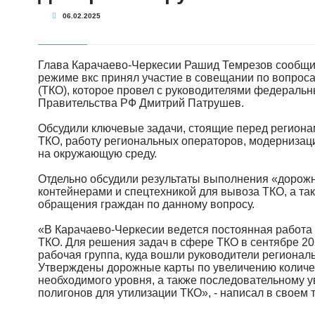
06.02.2025
Глава Карачаево-Черкесии Рашид Темрезов сообщил
режиме вкс принял участие в совещании по вопро
(ТКО), которое провел с руководителями федеральн
Правительства РФ Дмитрий Патрушев.
Обсудили ключевые задачи, стоящие перед регион
ТКО, работу региональных операторов, модернизац
на окружающую среду.
Отдельно обсудили результаты выполнения «дорож
контейнерами и спецтехникой для вывоза ТКО, а та
обращения граждан по данному вопросу.
«В Карачаево-Черкесии ведется постоянная работ
ТКО. Для решения задач в сфере ТКО в сентябре 2
рабочая группа, куда вошли руководители регионал
Утверждены дорожные карты по увеличению количе
необходимого уровня, а также последовательному у
полигонов для утилизации ТКО», - написал в своем 