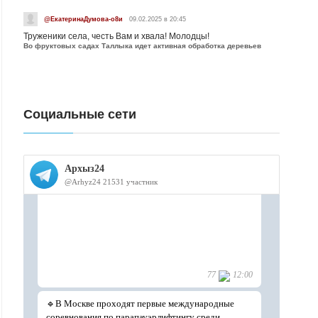
@ЕкатеринаДумова-о8и
09.02.2025 в 20:45
Труженики села, честь Вам и хвала! Молодцы!
Во фруктовых садах Таллыка идет активная обработка деревьев
Социальные сети