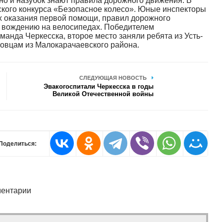
 но и назубок знают правила дорожного движения. В
ского конкурса «Безопасное колесо». Юные инспекторы
х оказания первой помощи, правил дорожного
у вождению на велосипедах. Победителем
манда Черкесска, второе место заняли ребята из Усть-
Довцам из Малокарачаевского района.
СЛЕДУЮЩАЯ НОВОСТЬ
Эвакогоспитали Черкесска в годы
Великой Отечественной войны
Поделиться:
ентарии