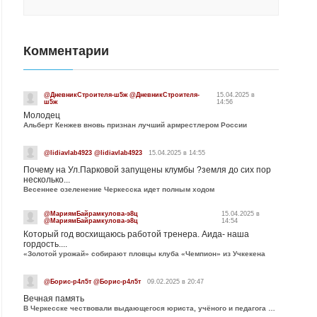
Комментарии
@ДневникСтроителя-ш5ж @ДневникСтроителя-
15.04.2025 в
ш5ж
14:56
Молодец
Альберт Кенжев вновь признан лучший армрестлером России
@lidiavlab4923 @lidiavlab4923
15.04.2025 в 14:55
Почему на Ул.Парковой запущены клумбы ?земля до сих пор
несколько...
Весеннее озеленение Черкесска идет полным ходом
@МариямБайрамкулова-э8ц
15.04.2025 в
@МариямБайрамкулова-э8ц
14:54
Который год восхищаюсь работой тренера. Аида- наша
гордость....
«Золотой урожай» собирают пловцы клуба «Чемпион» из Учкекена
@Борис-р4л5т @Борис-р4л5т
09.02.2025 в 20:47
Вечная память
В Черкесске чествовали выдающегося юриста, учёного и педагога Юрия Калмыкова