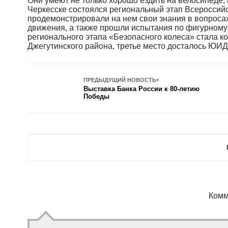
Они умеют не только хорошо ездить на велосипеде,
Черкесске состоялся региональный этап Всероссий
продемонстрировали на нем свои знания в вопроса
движения, а также прошли испытания по фигурном
регионального этапа «Безопасного колеса» стала ко
Джегутинского района, третье место досталось ЮИ
ПРЕДЫДУЩИЙ НОВОСТЬ
Выставка Банка России к 80-летию
Победы
Комм