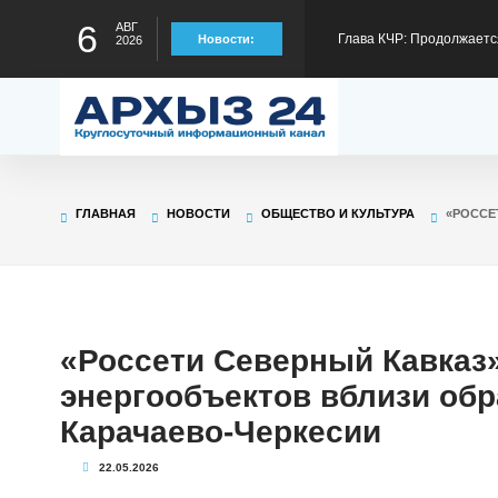
6
АВГ
Новости:
2026
отрезке Сары-Тюз - Кард
Глава КЧР обратился с п
детского туристского слё
Рашид Темрезов сообщил
пограничникам УФСБ по
Глава КЧР Рашид Темрезо
ГЛАВНАЯ
НОВОСТИ
ОБЩЕСТВО И КУЛЬТУРА
«РОССЕ
предстоящему отопител
Глава КЧР : Более 6100 
«Россети Северный Кавказ
содействия занятости в 
энергообъектов вблизи об
Карачаево-Черкесии
22.05.2026