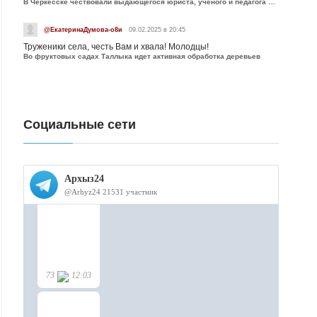
В Черкесске чествовали выдающегося юриста, учёного и педагога Юрия Калмыкова
@ЕкатеринаДумова-о8и
09.02.2025 в 20:45
Труженики села, честь Вам и хвала! Молодцы!
Во фруктовых садах Таллыка идет активная обработка деревьев
Социальные сети