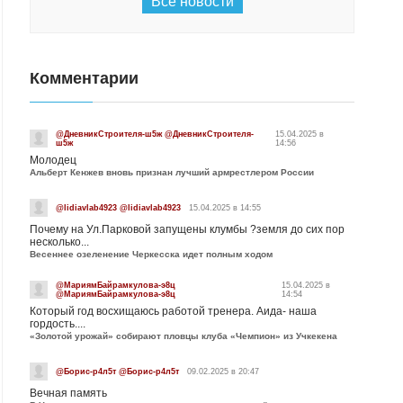
Все новости
Комментарии
@ДневникСтроителя-ш5ж @ДневникСтроителя-
15.04.2025 в
ш5ж
14:56
Молодец
Альберт Кенжев вновь признан лучший армрестлером России
@lidiavlab4923 @lidiavlab4923
15.04.2025 в 14:55
Почему на Ул.Парковой запущены клумбы ?земля до сих пор
несколько...
Весеннее озеленение Черкесска идет полным ходом
@МариямБайрамкулова-э8ц
15.04.2025 в
@МариямБайрамкулова-э8ц
14:54
Который год восхищаюсь работой тренера. Аида- наша
гордость....
«Золотой урожай» собирают пловцы клуба «Чемпион» из Учкекена
@Борис-р4л5т @Борис-р4л5т
09.02.2025 в 20:47
Вечная память