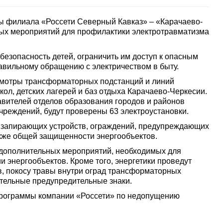
ы филиала «Россети Северный Кавказ» – «Карачаево-
ных мероприятий для профилактики электротравматизма
безопасность детей, ограничить им доступ к опасным
авильному обращению с электричеством в быту.
смотры трансформаторных подстанций и линий
ол, детских лагерей и баз отдыха Карачаево-Черкесии.
тавителей отделов образования городов и районов
учреждений, будут проверены 63 электроустановки.
 запирающих устройств, ограждений, предупреждающих
также общей защищенности энергообъектов.
ь дополнительных мероприятий, необходимых для
 энергообъектов. Кроме того, энергетики проведут
в, покосу травы внутри оград трансформаторных
ительные предупредительные знаки.
 программы компании «Россети» по недопущению