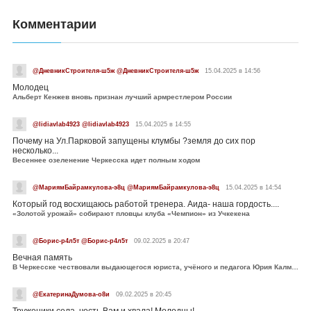
Комментарии
@ДневникСтроителя-ш5ж @ДневникСтроителя-ш5ж
15.04.2025 в 14:56
Молодец
Альберт Кенжев вновь признан лучший армрестлером России
@lidiavlab4923 @lidiavlab4923
15.04.2025 в 14:55
Почему на Ул.Парковой запущены клумбы ?земля до сих пор
несколько...
Весеннее озеленение Черкесска идет полным ходом
@МариямБайрамкулова-э8ц @МариямБайрамкулова-э8ц
15.04.2025 в 14:54
Который год восхищаюсь работой тренера. Аида- наша гордость....
«Золотой урожай» собирают пловцы клуба «Чемпион» из Учкекена
@Борис-р4л5т @Борис-р4л5т
09.02.2025 в 20:47
Вечная память
В Черкесске чествовали выдающегося юриста, учёного и педагога Юрия Калмыкова
@ЕкатеринаДумова-о8и
09.02.2025 в 20:45