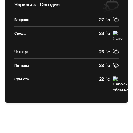
Черкесск - Сегодня
27
c
Вторник
28
c
Среда
26
c
Четверг
23
c
Пятница
22
c
Суббота