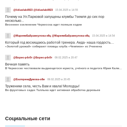
@lidiavlab4923 @lidiavlab4923
15.04.2025 в 14:55
Почему на Ул.Парковой запущены клумбы ?земля до сих пор
несколько...
Весеннее озеленение Черкесска идет полным ходом
@МариямБайрамкулова-э8ц @МариямБайрамкулова-э8ц
15.04.2025 в 14:54
Который год восхищаюсь работой тренера. Аида- наша гордость....
«Золотой урожай» собирают пловцы клуба «Чемпион» из Учкекена
@Борис-р4л5т @Борис-р4л5т
09.02.2025 в 20:47
Вечная память
В Черкесске чествовали выдающегося юриста, учёного и педагога Юрия Калмыкова
@ЕкатеринаДумова-о8и
09.02.2025 в 20:45
Труженики села, честь Вам и хвала! Молодцы!
Во фруктовых садах Таллыка идет активная обработка деревьев
Социальные сети