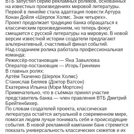
ВТБ запустил серию рекламных роликов, основанных
на известных произведениях мировой литературы.
Первой в линейке стала адаптация повести Артура
Конан Дойля «Шерлок Холмс. Знак четырех».
Проект продолжает традицию банка обращаться к
классическим произведениям, но теперь фокус
смещается с русской литературы на мировую. В новой
версии известной истории создатели предлагают
альтернативный, счастливый финал событий.
Над созданием ролика работала профессиональная
команда:
Режиссёр-постановщик — Яна Завьялова
Оператор-постановщик — Игорь Гринякин
В главных ролях:
Артём Ткаченко (Шерлок Холмс)
Станислав Беляев (Доктор Ватсон)
Екатерина Ильина (Мэри Мортсен)
Примечательно, что в съёмках принял участие
представитель банка — член правления ВТБ Дмитрий
Брейтенбихер.
По словам создателей проекта, классическая
литература остаётся актуальной в современном мире,
помогая людям лучше понимать себя и происходящие
события. В новой рекламной кампании банк стремится
показать универсальность классических сюжетов и их