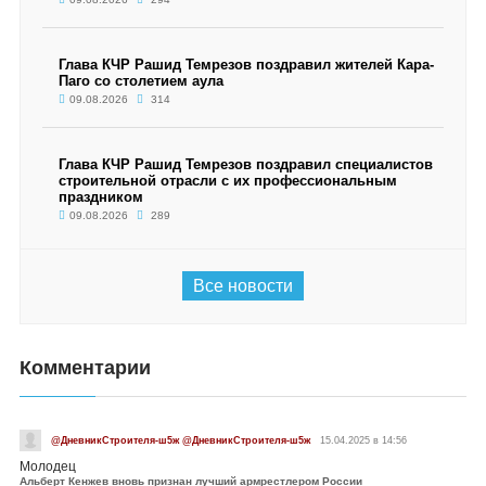
Глава КЧР Рашид Темрезов поздравил жителей Кара-
Паго со столетием аула
09.08.2026
314
Глава КЧР Рашид Темрезов поздравил специалистов
строительной отрасли с их профессиональным
праздником
09.08.2026
289
Все новости
Комментарии
@ДневникСтроителя-ш5ж @ДневникСтроителя-ш5ж
15.04.2025 в 14:56
Молодец
Альберт Кенжев вновь признан лучший армрестлером России