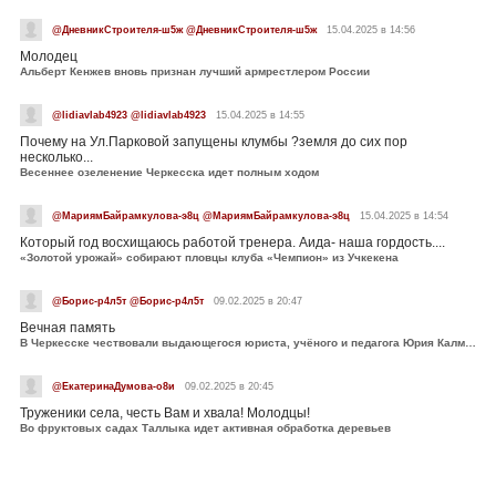
@ДневникСтроителя-ш5ж @ДневникСтроителя-ш5ж
15.04.2025 в 14:56
Молодец
Альберт Кенжев вновь признан лучший армрестлером России
@lidiavlab4923 @lidiavlab4923
15.04.2025 в 14:55
Почему на Ул.Парковой запущены клумбы ?земля до сих пор
несколько...
Весеннее озеленение Черкесска идет полным ходом
@МариямБайрамкулова-э8ц @МариямБайрамкулова-э8ц
15.04.2025 в 14:54
Который год восхищаюсь работой тренера. Аида- наша гордость....
«Золотой урожай» собирают пловцы клуба «Чемпион» из Учкекена
@Борис-р4л5т @Борис-р4л5т
09.02.2025 в 20:47
Вечная память
В Черкесске чествовали выдающегося юриста, учёного и педагога Юрия Калмыкова
@ЕкатеринаДумова-о8и
09.02.2025 в 20:45
Труженики села, честь Вам и хвала! Молодцы!
Во фруктовых садах Таллыка идет активная обработка деревьев