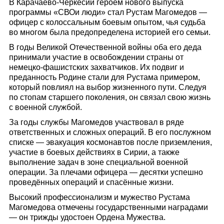
В Карачаево-Черкесии героем нового выпуска
программы «СВОи люди» стал Рустам Магомедов —
офицер с колоссальным боевым опытом, чья судьба
во многом была предопределена историей его семьи.
В годы Великой Отечественной войны оба его деда
принимали участие в освобождении страны от
немецко-фашистских захватчиков. Их подвиг и
преданность Родине стали для Рустама примером,
который повлиял на выбор жизненного пути. Следуя
по стопам старшего поколения, он связал свою жизнь
с военной службой.
За годы службы Магомедов участвовал в ряде
ответственных и сложных операций. В его послужном
списке — эвакуация космонавтов после приземления,
участие в боевых действиях в Сирии, а также
выполнение задач в зоне специальной военной
операции. За плечами офицера — десятки успешно
проведённых операций и спасённые жизни.
Высокий профессионализм и мужество Рустама
Магомедова отмечены государственными наградами
— он трижды удостоен Ордена Мужества.