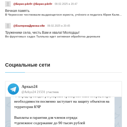
@Борис-р4л5т @Борис-р4л5т
09.02.2025 в 20:47
Вечная память
В Черкесске чествовали выдающегося юриста, учёного и педагога Юрия Калмыкова
@ЕкатеринаДумова-о8и
09.02.2025 в 20:45
Труженики села, честь Вам и хвала! Молодцы!
Во фруктовых садах Таллыка идет активная обработка деревьев
Социальные сети