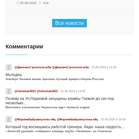
05.08.2026
416
Все новости
Комментарии
@ДневникСтроителя-ш5ж @ДневникСтроителя-ш5ж
15.04.2025 в 14:56
Молодец
Альберт Кенжев вновь признан лучший армрестлером России
@lidiavlab4923 @lidiavlab4923
15.04.2025 в 14:55
Почему на Ул.Парковой запущены клумбы ?земля до сих пор
несколько...
Весеннее озеленение Черкесска идет полным ходом
@МариямБайрамкулова-э8ц @МариямБайрамкулова-э8ц
15.04.2025 в 14:54
Который год восхищаюсь работой тренера. Аида- наша гордость....
«Золотой урожай» собирают пловцы клуба «Чемпион» из Учкекена