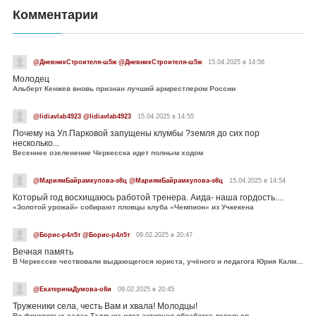
Комментарии
@ДневникСтроителя-ш5ж @ДневникСтроителя-ш5ж
15.04.2025 в 14:56
Молодец
Альберт Кенжев вновь признан лучший армрестлером России
@lidiavlab4923 @lidiavlab4923
15.04.2025 в 14:55
Почему на Ул.Парковой запущены клумбы ?земля до сих пор
несколько...
Весеннее озеленение Черкесска идет полным ходом
@МариямБайрамкулова-э8ц @МариямБайрамкулова-э8ц
15.04.2025 в 14:54
Который год восхищаюсь работой тренера. Аида- наша гордость....
«Золотой урожай» собирают пловцы клуба «Чемпион» из Учкекена
@Борис-р4л5т @Борис-р4л5т
09.02.2025 в 20:47
Вечная память
В Черкесске чествовали выдающегося юриста, учёного и педагога Юрия Калмыкова
@ЕкатеринаДумова-о8и
09.02.2025 в 20:45
Труженики села, честь Вам и хвала! Молодцы!
Во фруктовых садах Таллыка идет активная обработка деревьев