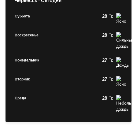
Черкесск - Сегодня
28
c
Суббота
28
c
Воскресенье
27
c
Понедельник
27
c
Вторник
28
c
Среда