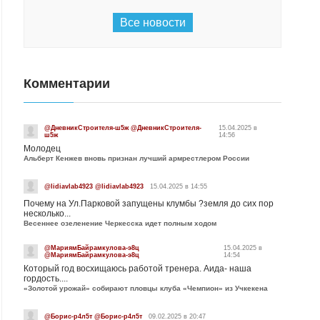
Все новости
Комментарии
@ДневникСтроителя-ш5ж @ДневникСтроителя-
15.04.2025 в
ш5ж
14:56
Молодец
Альберт Кенжев вновь признан лучший армрестлером России
@lidiavlab4923 @lidiavlab4923
15.04.2025 в 14:55
Почему на Ул.Парковой запущены клумбы ?земля до сих пор
несколько...
Весеннее озеленение Черкесска идет полным ходом
@МариямБайрамкулова-э8ц
15.04.2025 в
@МариямБайрамкулова-э8ц
14:54
Который год восхищаюсь работой тренера. Аида- наша
гордость....
«Золотой урожай» собирают пловцы клуба «Чемпион» из Учкекена
@Борис-р4л5т @Борис-р4л5т
09.02.2025 в 20:47