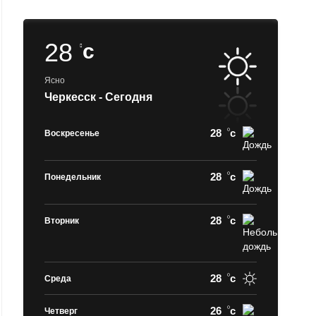
28
c
Ясно
Черкесск - Сегодня
28
c
Воскресенье
28
c
Понедельник
28
c
Вторник
28
c
Среда
26
c
Четверг