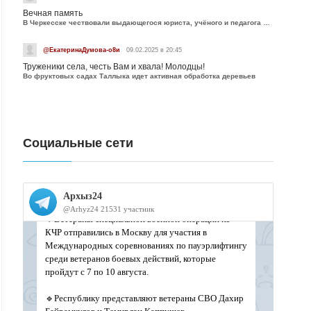
Вечная память
В Черкесске чествовали выдающегося юриста, учёного и педагога Юрия Калмыкова
@ЕкатеринаДумова-о8и
09.02.2025 в 20:45
Труженики села, честь Вам и хвала! Молодцы!
Во фруктовых садах Таллыка идет активная обработка деревьев
Социальные сети