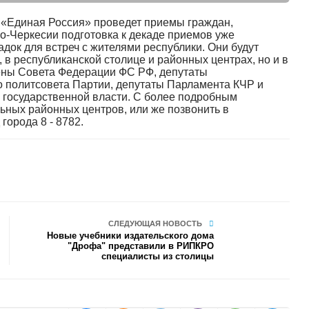
я «Единая Россия» проведет приемы граждан,
о-Черкесии подготовка к декаде приемов уже
док для встреч с жителями республики. Они будут
в республиканской столице и районных центрах, но и в
ены Совета Федерации ФС РФ, депутаты
о политсовета Партии, депутаты Парламента КЧР и
в государственной власти. С более подробным
ьных районных центров, или же позвонить в
города 8 - 8782.
СЛЕДУЮЩАЯ НОВОСТЬ
Новые учебники издательского дома
"Дрофа" представили в РИПКРО
специалисты из столицы