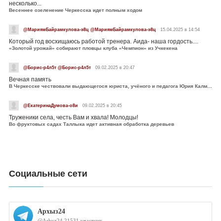
несколько...
Весеннее озеленение Черкесска идет полным ходом
@МариямБайрамкулова-э8ц @МариямБайрамкулова-э8ц
15.04.2025 в 14:54
Который год восхищаюсь работой тренера. Аида- наша гордость....
«Золотой урожай» собирают пловцы клуба «Чемпион» из Учкекена
@Борис-р4л5т @Борис-р4л5т
09.02.2025 в 20:47
Вечная память
В Черкесске чествовали выдающегося юриста, учёного и педагога Юрия Калмыкова
@ЕкатеринаДумова-о8и
09.02.2025 в 20:45
Труженики села, честь Вам и хвала! Молодцы!
Во фруктовых садах Таллыка идет активная обработка деревьев
Социальные сети