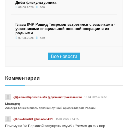
Днём физкультурника
08.08.2026
306
Глава КЧР Рашид Темрезов встретился с земляками -
участниками специальной военной операции и их
родными
07.08.2026
539
Все новости
Комментарии
@ДневникСтроителя-ш5ж @ДневникСтроителя-ш5ж
15.04.2025 в 14:56
Молодец
Альберт Кенжев вновь признан лучший армрестлером России
@lidiavlab4923 @lidiavlab4923
15.04.2025 в 14:55
Почему на Ул.Парковой запущены клумбы ?земля до сих пор