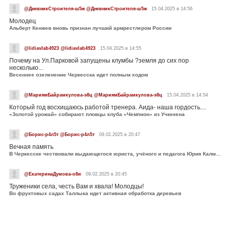
@ДневникСтроителя-ш5ж @ДневникСтроителя-ш5ж
15.04.2025 в 14:56
Молодец
Альберт Кенжев вновь признан лучший армрестлером России
@lidiavlab4923 @lidiavlab4923
15.04.2025 в 14:55
Почему на Ул.Парковой запущены клумбы ?земля до сих пор
несколько...
Весеннее озеленение Черкесска идет полным ходом
@МариямБайрамкулова-э8ц @МариямБайрамкулова-э8ц
15.04.2025 в 14:54
Который год восхищаюсь работой тренера. Аида- наша гордость....
«Золотой урожай» собирают пловцы клуба «Чемпион» из Учкекена
@Борис-р4л5т @Борис-р4л5т
09.02.2025 в 20:47
Вечная память
В Черкесске чествовали выдающегося юриста, учёного и педагога Юрия Калмыкова
@ЕкатеринаДумова-о8и
09.02.2025 в 20:45
Труженики села, честь Вам и хвала! Молодцы!
Во фруктовых садах Таллыка идет активная обработка деревьев