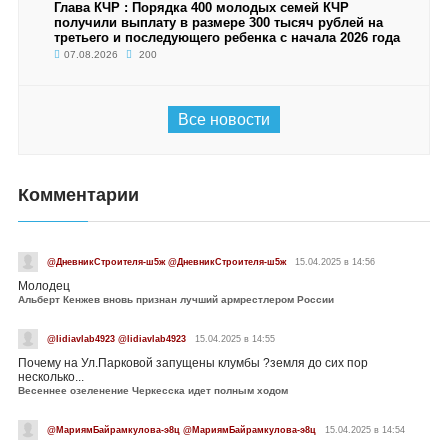
Глава КЧР : Порядка 400 молодых семей КЧР
получили выплату в размере 300 тысяч рублей на
третьего и последующего ребенка с начала 2026 года
07.08.2026
200
Все новости
Комментарии
@ДневникСтроителя-ш5ж @ДневникСтроителя-ш5ж
15.04.2025 в 14:56
Молодец
Альберт Кенжев вновь признан лучший армрестлером России
@lidiavlab4923 @lidiavlab4923
15.04.2025 в 14:55
Почему на Ул.Парковой запущены клумбы ?земля до сих пор
несколько...
Весеннее озеленение Черкесска идет полным ходом
@МариямБайрамкулова-э8ц @МариямБайрамкулова-э8ц
15.04.2025 в 14:54