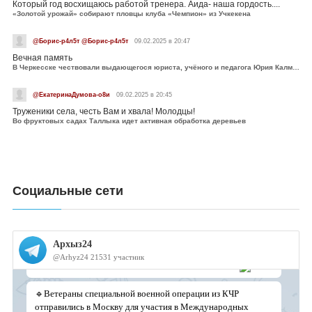
Который год восхищаюсь работой тренера. Аида- наша гордость....
«Золотой урожай» собирают пловцы клуба «Чемпион» из Учкекена
@Борис-р4л5т @Борис-р4л5т
09.02.2025 в 20:47
Вечная память
В Черкесске чествовали выдающегося юриста, учёного и педагога Юрия Калмыкова
@ЕкатеринаДумова-о8и
09.02.2025 в 20:45
Труженики села, честь Вам и хвала! Молодцы!
Во фруктовых садах Таллыка идет активная обработка деревьев
Социальные сети